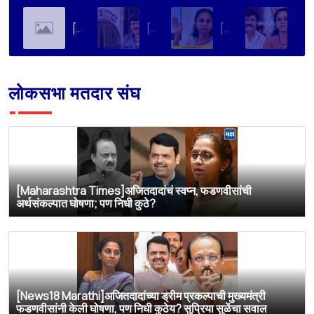
[Soha Ali Khan]Supriya Sule on Family, Power & Politics | Soha Ali Khan | Supriya Sule | All About Her
[Loksatta]संतोष देशमुख हत्या प्रकरण : वाल्मिक कराडची रवानगी नागपूर कारागृहात करण्याची सुप्रिया सुळेंची मागणी
[Dainik Prabhat]‘वाल्मिक कराडला बीड कारागृहातून नागपूरला हलवा’; सुप्रिया सुळेंची मुख्यमंत्र्यांकडे मोठी मागणी
[Deshonnati]वाल्मिक कराडला बीड कारागृहातून नागपूरला हलवणार? सुप्रिया सुळे यांची मुख्यमंत्र्यांकडे मोठी मागणी
लोकसभा मतदार संघ
[Maharashtra Times]अजितदादांचं स्वप्न, फडणवीसांची
अर्थसंकल्पात घोषणा; पण निधी कुठे?
[News18 Marathi]अजितदादांच्या ड्रीम प्रकल्पाची मुख्यमंत्री
फडणवीसांनी केली घोषणा, पण निधी कुठेय? सुप्रिया सुळेंचा सवाल