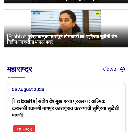
[Prabhat]पुरंदर तालुक्यात संपूर्ण टोलमाफी द्या! सुप्रिया सुळेंनी थेट
नितीन गडकरींना धाडलं पत्र
महाराष्ट्र
View all
06 August 2026
[Loksatta]संतोष देशमुख हत्या प्रकरण : वाल्मिक
कराडची रवानगी नागपूर कारागृहात करण्याची सुप्रिया सुळेंची
मागणी
महाराष्ट्र