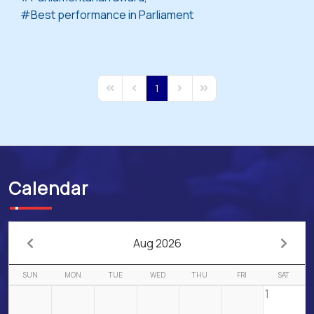
Best performance in Parliament
1
First Page
Previous Page
Next Page
Last Page
Calendar
Aug 2026
SUN
MON
TUE
WED
THU
FRI
SAT
1