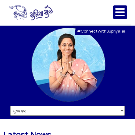
#ConnectWithSupriyaTai
Latest News