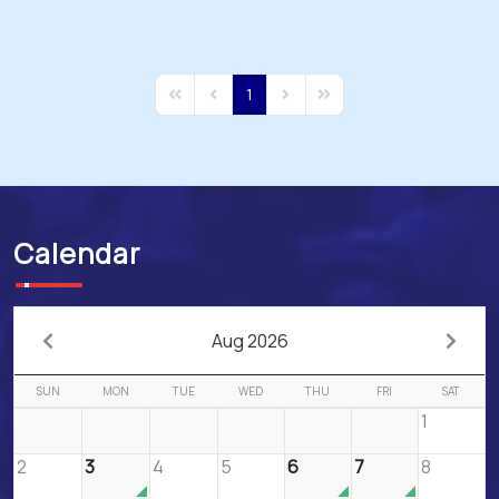
1
First Page
Previous Page
Next Page
Last Page
Calendar
Aug 2026
SUN
MON
TUE
WED
THU
FRI
SAT
1
2
3
4
5
6
7
8