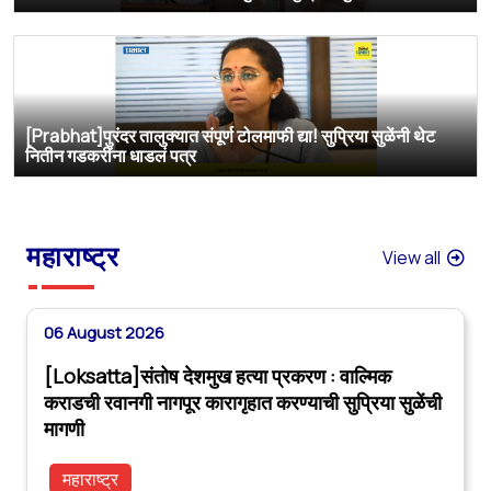
[Prabhat]पुरंदर तालुक्यात संपूर्ण टोलमाफी द्या! सुप्रिया सुळेंनी थेट
नितीन गडकरींना धाडलं पत्र
महाराष्ट्र
View all
06 August 2026
[Loksatta]संतोष देशमुख हत्या प्रकरण : वाल्मिक
कराडची रवानगी नागपूर कारागृहात करण्याची सुप्रिया सुळेंची
मागणी
महाराष्ट्र