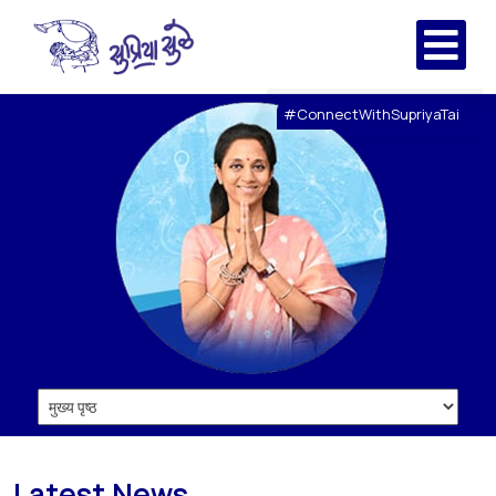
#ConnectWithSupriyaTai
Latest News