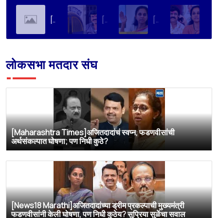
[Soha Ali Khan]Supriya Sule on Family, Power & Politics | Soha Ali Khan | Supriya Sule | All About Her
[Loksatta]संतोष देशमुख हत्या प्रकरण : वाल्मिक कराडची रवानगी नागपूर कारागृहात करण्याची सुप्रिया सुळेंची मागणी
[Dainik Prabhat]‘वाल्मिक कराडला बीड कारागृहातून नागपूरला हलवा’; सुप्रिया सुळेंची मुख्यमंत्र्यांकडे मोठी मागणी
[Deshonnati]वाल्मिक कराडला बीड कारागृहातून नागपूरला हलवणार? सुप्रिया सुळे यांची मुख्यमंत्र्यांकडे मोठी मागणी
लोकसभा मतदार संघ
[Maharashtra Times]अजितदादांचं स्वप्न, फडणवीसांची
अर्थसंकल्पात घोषणा; पण निधी कुठे?
[News18 Marathi]अजितदादांच्या ड्रीम प्रकल्पाची मुख्यमंत्री
फडणवीसांनी केली घोषणा, पण निधी कुठेय? सुप्रिया सुळेंचा सवाल