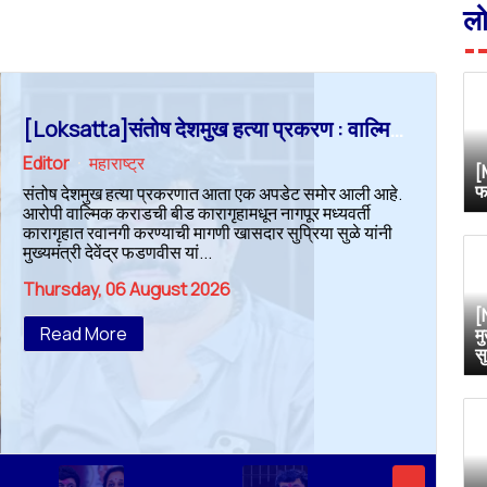
ल
[Loksatta]संतोष देशमुख हत्या प्रकरण : वाल्मिक कराडची रवानगी नागपूर कारागृहात करण्याची सुप्रिया सुळेंची मागणी
Editor
महाराष्ट्र
[
फ
संतोष देशमुख हत्या प्रकरणात आता एक अपडेट समोर आली आहे.
आरोपी वाल्मिक कराडची बीड कारागृहामधून नागपूर मध्यवर्ती
कारागृहात रवानगी करण्याची मागणी खासदार सुप्रिया सुळे यांनी
मुख्यमंत्री देवेंद्र फडणवीस यां...
Thursday, 06 August 2026
[
Read More
म
स