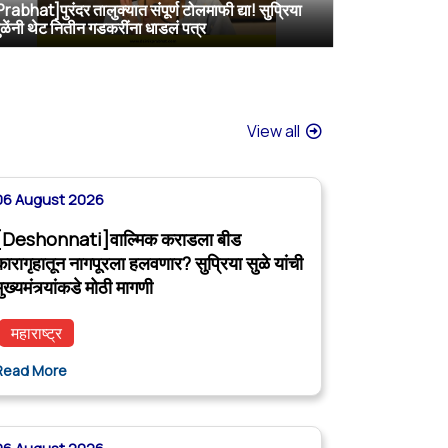
Prabhat]पुरंदर तालुक्यात संपूर्ण टोलमाफी द्या! सुप्रिया
[Sakal]वाल्मिक कराडला बीडच्या जेलमध्ये विशेष सुविधा; खासदार सुप्रिया सुळेंनी मुख्यमंत्र्यांकडे केली मोठी मागणी
[ABP MAJHA]वाल्मिक कराडला नागपूर कारागृहात पाठवा, पोलिसांवरही गुन्हे दाखल करा; सुप्रिया सुळेंची CM फडणवीसांकडे मागणी
[ABP MAJHA]दी. बा. पाटील विमानतळ नावासाठी दिल्लीत सर्वपक्षीय खासदार एकवटले
ुळेंनी थेट नितीन गडकरींना धाडलं पत्र
View all
06 August 2026
[Deshonnati]वाल्मिक कराडला बीड
कारागृहातून नागपूरला हलवणार? सुप्रिया सुळे यांची
ुख्यमंत्र्यांकडे मोठी मागणी
महाराष्ट्र
Read More