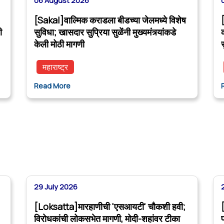
06 August 2026
[Sakal]वाल्मिक कराडला बीडच्या जेलमध्ये विशेष
ी
सुविधा; खासदार सुप्रिया सुळेंनी मुख्यमंत्र्यांकडे
केली मोठी मागणी
महाराष्ट्र
Read More
29 July 2026
[Loksatta]मारहाणीची 'एसआयटी' चौकशी हवी;
विरोधकांची लोकसभेत मागणी, मोदी-शहांवर टीका