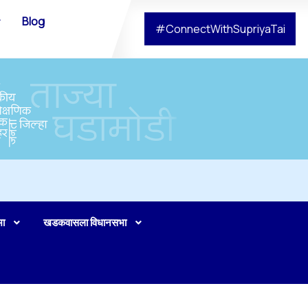
Blog
#ConnectWithSupriyaTai
भा
खडकवासला विधानसभा