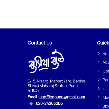
Contact Us
Quick
Ho
Ab
Con
Par
E/15, Nisarg, Market Yard, Behind
Shivaji Maharaj Statue, Pune-
Init
411037
Email :
ssofficepune@gmail.com
Me
Tel :
020-24263266
Blo