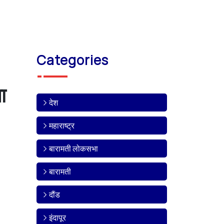
Categories
ा
देश
महाराष्ट्र
बारामती लोकसभा
बारामती
दौंड
इंदापूर