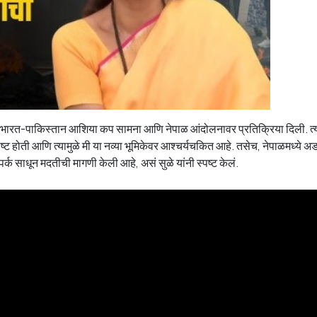
ंनी भारत-पाकिस्तान आशिया कप सामना आणि नेपाळ आंदोलनावर प्रतिक्रिया दिली. त्य
ष्ट होती आणि त्यामुळे मी या नव्या भूमिकेवर आश्चर्यचकित आहे. तसेच, नेपाळमध्ये अ
ंपर्क साधून मदतीची मागणी केली आहे, असं सुळे यांनी स्पष्ट केलं.