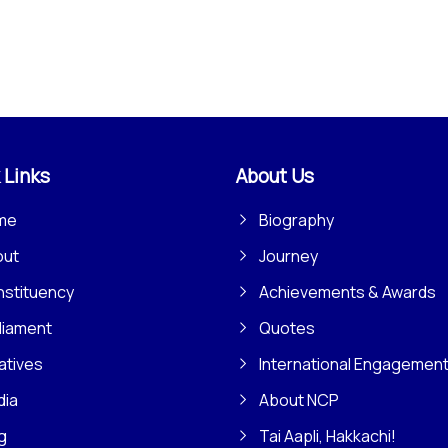
 Links
About Us
me
Biography
out
Journey
stituency
Achievements & Awards
liament
Quotes
iatives
International Engagemen
dia
About NCP
g
Tai Aapli, Hakkachi!