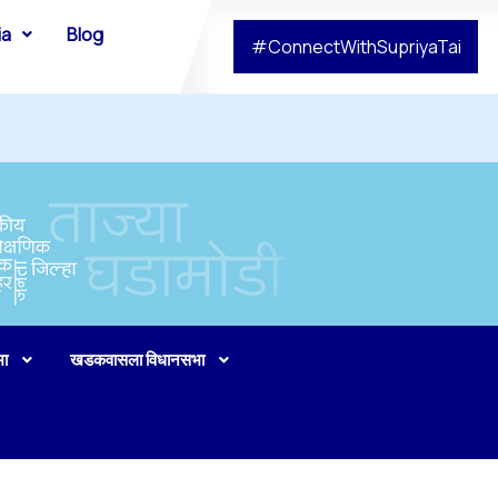
ia
Blog
#ConnectWithSupriyaTai
भा
खडकवासला विधानसभा