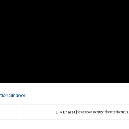
tion Sindoor
[ETV Bharat]'सरकारच्या परराष्ट्र धोरणात संभ्रम'; I.