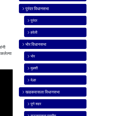
पुरंदर विधानसभा
पुरंदर
हवेली
भोर विधानसभा
ांनी
डकलेल्या
भोर
मुळशी
वेल्हा
खडकवासला विधानसभा
पुणे शहर
खडकवासला ग्रामीण