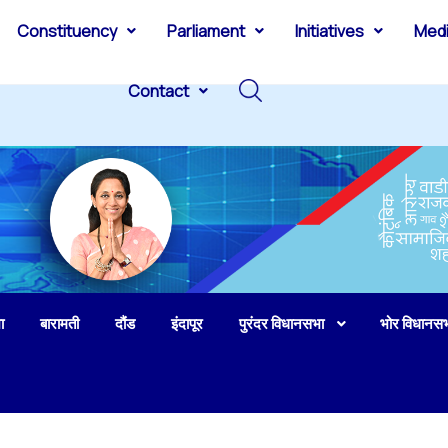
Constituency
Parliament
Initiatives
Med
Contact
ा
बारामती
दौंड
इंदापूर
पुरंदर विधानसभा
भोर विधानस