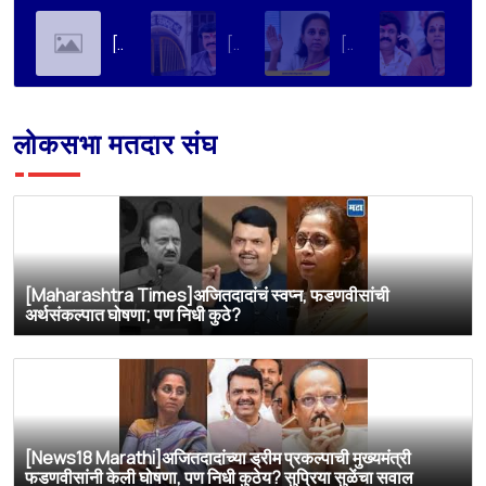
[Soha Ali Khan]Supriya Sule on Family, Power & Politics | Soha Ali Khan | Supriya Sule | All About Her
[Loksatta]संतोष देशमुख हत्या प्रकरण : वाल्मिक कराडची रवानगी नागपूर कारागृहात करण्याची सुप्रिया सुळेंची मागणी
[Dainik Prabhat]‘वाल्मिक कराडला बीड कारागृहातून नागपूरला हलवा’; सुप्रिया सुळेंची मुख्यमंत्र्यांकडे मोठी मागणी
[Deshonnati]वाल्मिक कराडला बीड कारागृहातून नागपूरला हलवणार? सुप्रिया सुळे यांची मुख्यमंत्र्यांकडे मोठी मागणी
लोकसभा मतदार संघ
[Maharashtra Times]अजितदादांचं स्वप्न, फडणवीसांची
अर्थसंकल्पात घोषणा; पण निधी कुठे?
[News18 Marathi]अजितदादांच्या ड्रीम प्रकल्पाची मुख्यमंत्री
फडणवीसांनी केली घोषणा, पण निधी कुठेय? सुप्रिया सुळेंचा सवाल