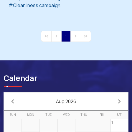
Cleanliness campaign
1
First Page
Previous Page
Next Page
Last Page
Calendar
Aug 2026
SUN
MON
TUE
WED
THU
FRI
SAT
1