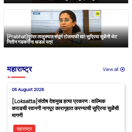
[Prabhat]पुरंदर तालुक्यात संपूर्ण टोलमाफी द्या! सुप्रिया सुळेंनी थेट
नितीन गडकरींना धाडलं पत्र
महाराष्ट्र
View all
06 August 2026
[Loksatta]संतोष देशमुख हत्या प्रकरण : वाल्मिक
कराडची रवानगी नागपूर कारागृहात करण्याची सुप्रिया सुळेंची
मागणी
महाराष्ट्र