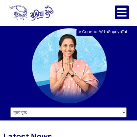
#ConnectWithSupriyaTai
Latest News