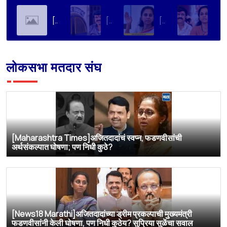
[Soha Ali Khan]Supriya Sule on Family, Power & Politics | Soha Ali Khan | Supriya Sule | All About Her
[Loksatta]संतोष देशमुख हत्या प्रकरण : वाल्मिक कराडची रवानगी नागपूर कारागृहात करण्याची सुप्रिया सुळेंची मागणी
[Dainik Prabhat]‘वाल्मिक कराडला बीड कारागृहातून नागपूरला हलवा’; सुप्रिया सुळेंची मुख्यमंत्र्यांकडे मोठी मागणी
[Deshonnati]वाल्मिक कराडला बीड कारागृहातून नागपूरला हलवणार? सुप्रिया सुळे यांची मुख्यमंत्र्यांकडे मोठी मागणी
लोकसभा मतदार संघ
[Maharashtra Times]अजितदादांचं स्वप्न, फडणवीसांची
अर्थसंकल्पात घोषणा; पण निधी कुठे?
[News18 Marathi]अजितदादांच्या ड्रीम प्रकल्पाची मुख्यमंत्री
फडणवीसांनी केली घोषणा, पण निधी कुठेय? सुप्रिया सुळेंचा सवाल