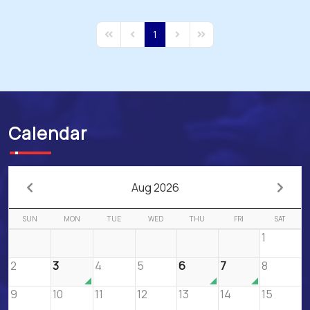
1
First Page
Previous Page
Next Page
Last Page
Calendar
Aug 2026
SUN
MON
TUE
WED
THU
FRI
SAT
1
2
3
4
5
6
7
8
9
10
11
12
13
14
15