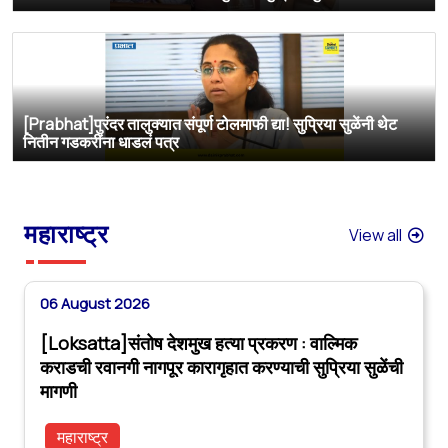
[Prabhat]पुरंदर तालुक्यात संपूर्ण टोलमाफी द्या! सुप्रिया सुळेंनी थेट
नितीन गडकरींना धाडलं पत्र
महाराष्ट्र
View all
06 August 2026
[Loksatta]संतोष देशमुख हत्या प्रकरण : वाल्मिक
कराडची रवानगी नागपूर कारागृहात करण्याची सुप्रिया सुळेंची
मागणी
महाराष्ट्र