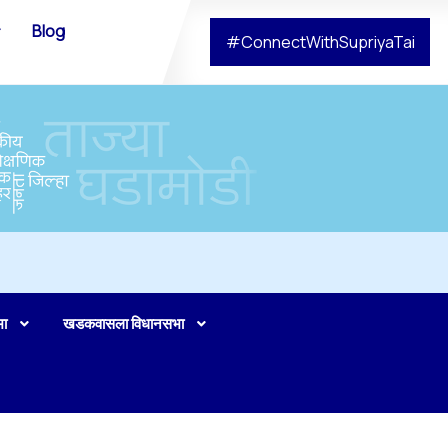
Blog
#ConnectWithSupriyaTai
भा
खडकवासला विधानसभा