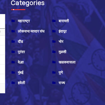
Categories
महाराष्ट्र
बारामती
लोकसभा मतदार संघ
इंदापूर
T
दौंड
भोर
पुरंदर
मुळशी
वेल्हा
खडकवासला
मुंबई
पुणे
हवेली
राज्य