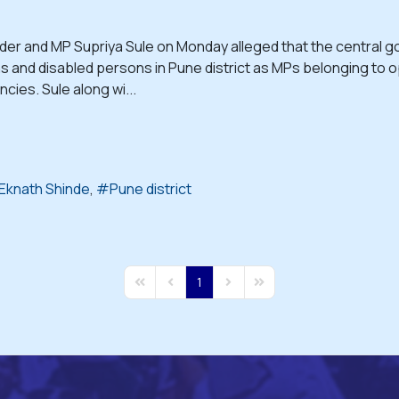
der and MP Supriya Sule on Monday alleged that the central g
ns and disabled persons in Pune district as MPs belonging to 
cies. Sule along wi...
 Eknath Shinde
Pune district
1
First Page
Previous Page
Next Page
Last Page