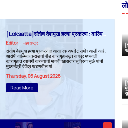
ल
[Loksatta]संतोष देशमुख हत्या प्रकरण : वाल्मिक कराडची रवानगी नागपूर कारागृहात करण्याची सुप्रिया सुळेंची मागणी
Editor
महाराष्ट्र
[
फ
संतोष देशमुख हत्या प्रकरणात आता एक अपडेट समोर आली आहे.
आरोपी वाल्मिक कराडची बीड कारागृहामधून नागपूर मध्यवर्ती
कारागृहात रवानगी करण्याची मागणी खासदार सुप्रिया सुळे यांनी
मुख्यमंत्री देवेंद्र फडणवीस यां...
Thursday, 06 August 2026
[
Read More
म
स