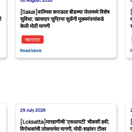
06 August 2026
[Sakal]वाल्मिक कराडला बीडच्या जेलमध्ये विशेष
ी
सुविधा; खासदार सुप्रिया सुळेंनी मुख्यमंत्र्यांकडे
केली मोठी मागणी
महाराष्ट्र
Read More
29 July 2026
[Loksatta]मारहाणीची 'एसआयटी' चौकशी हवी;
विरोधकांची लोकसभेत मागणी, मोदी-शहांवर टीका