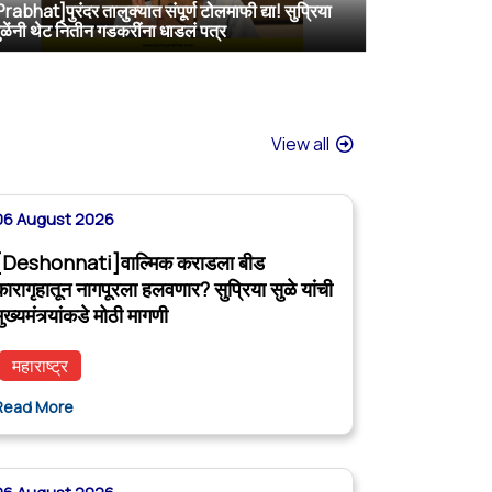
Prabhat]पुरंदर तालुक्यात संपूर्ण टोलमाफी द्या! सुप्रिया
[Sakal]वाल्मिक कराडला बीडच्या जेलमध्ये विशेष सुविधा; खासदार सुप्रिया सुळेंनी मुख्यमंत्र्यांकडे केली मोठी मागणी
[ABP MAJHA]वाल्मिक कराडला नागपूर कारागृहात पाठवा, पोलिसांवरही गुन्हे दाखल करा; सुप्रिया सुळेंची CM फडणवीसांकडे मागणी
[ABP MAJHA]दी. बा. पाटील विमानतळ नावासाठी दिल्लीत सर्वपक्षीय खासदार एकवटले
ुळेंनी थेट नितीन गडकरींना धाडलं पत्र
View all
06 August 2026
[Deshonnati]वाल्मिक कराडला बीड
कारागृहातून नागपूरला हलवणार? सुप्रिया सुळे यांची
ुख्यमंत्र्यांकडे मोठी मागणी
महाराष्ट्र
Read More