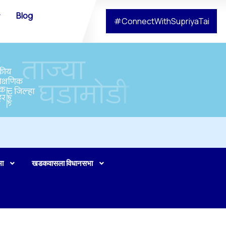
Blog
#ConnectWithSupriyaTai
भा
खडकवासला विधानसभा