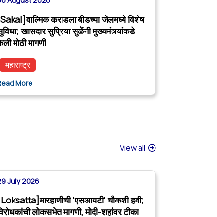
06 August 2026
[Sakal]वाल्मिक कराडला बीडच्या जेलमध्ये विशेष
ुविधा; खासदार सुप्रिया सुळेंनी मुख्यमंत्र्यांकडे
केली मोठी मागणी
महाराष्ट्र
Read More
View all
29 July 2026
[Loksatta]मारहाणीची 'एसआयटी' चौकशी हवी;
विरोधकांची लोकसभेत मागणी, मोदी-शहांवर टीका