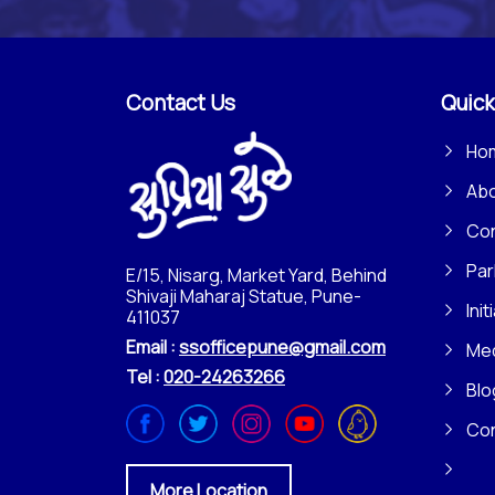
Contact Us
Quick
Ho
Ab
Con
Par
E/15, Nisarg, Market Yard, Behind
Shivaji Maharaj Statue, Pune-
Init
411037
Email :
ssofficepune@gmail.com
Me
Tel :
020-24263266
Blo
Co
More Location