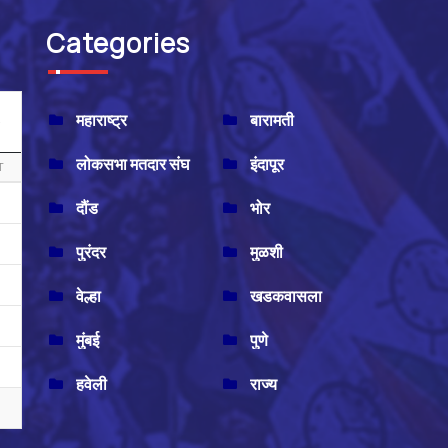
Categories
महाराष्ट्र
बारामती
लोकसभा मतदार संघ
इंदापूर
T
दौंड
भोर
पुरंदर
मुळशी
वेल्हा
खडकवासला
मुंबई
पुणे
हवेली
राज्य