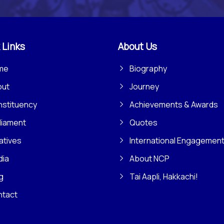
 Links
About Us
me
Biography
out
Journey
stituency
Achievements & Awards
liament
Quotes
iatives
International Engagemen
dia
About NCP
g
Tai Aapli, Hakkachi!
ntact