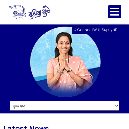
#ConnectWithSupriyaTai
Latest News