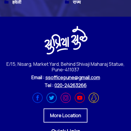
हवेली
राज्य
E/15, Nisarg, Market Yard, Behind Shivaji Maharaj Statue,
Pune-411037
Email :
ssofficepune@gmail.com
Tel :
020-24263266
More Location