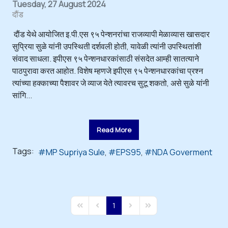
Tuesday, 27 August 2024
दौंड
दाैंड येथे आयोजित इ.पी.एस ९५ पेन्शनरांचा राजव्यापी मेळाव्यास खासदार
सुप्रिया सुळे यांनी उपस्थिती दर्शवली होती, यावेळी त्यांनी उपस्थितांशी
संवाद साधला. इपीएस ९५ पेन्शनधारकांसाठी संसदेत आम्ही सातत्याने
पाठपुरावा करत आहोत. विशेष म्हणजे इपीएस ९५ पेन्शनधारकांचा प्रश्न
त्यांच्या हक्काच्या पैशावर जे व्याज येते त्यावरच सुटू शकतो, असे सुळे यांनी
सांगि...
Read More
Tags:
MP Supriya Sule
EPS95
NDA Goverment
1
First Page
Previous Page
Next Page
Last Page