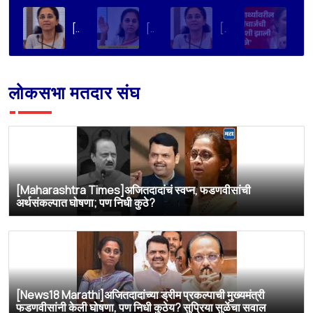
[eduvarta]UPSC पेपर कधी फुटत नाही, मग NEET का? सुप्रिया सुळेंची शैक्षणिक पारदर्शकतेची मागणी
[Prabhat ]‘UPSC चा पेपर फुटत नाही, पण नीटचा पेपर फुटतो’ ; सुप्रिया सुळेंचं विधान
[TV9 Marathi]UPSC चा पेपर फुटत नाही, मग NEET चाच का? सुप्रिया सुळेंचा सरकारला थेट सवाल
[Pudhari News]'विद्यार्थ्यांवरील लाठीचार्जची चौकशी झाली पाहिजे'
लोकसभा मतदार संघ
[Maharashtra Times]अजितदादांचं स्वप्न, फडणवीसांची
अर्थसंकल्पात घोषणा; पण निधी कुठे?
[News18 Marathi]अजितदादांच्या ड्रीम प्रकल्पाची मुख्यमंत्री
फडणवीसांनी केली घोषणा, पण निधी कुठेय? सुप्रिया सुळेंचा सवाल