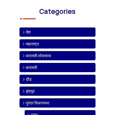
Categories
देश
महाराष्ट्र
बारामती लोकसभा
बारामती
दौंड
इंदापूर
पुरंदर विधानसभा
पुरंदर