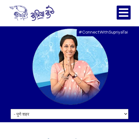
#ConnectWithSupriyaTai