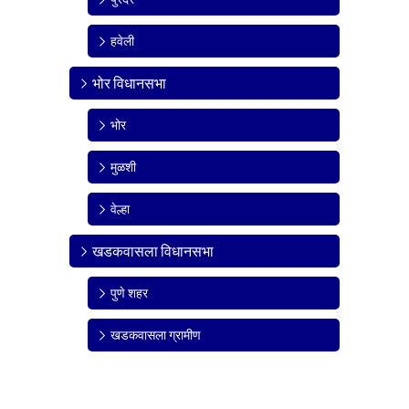
हवेली
भोर विधानसभा
भोर
मुळशी
वेल्हा
खडकवासला विधानसभा
पुणे शहर
खडकवासला ग्रामीण