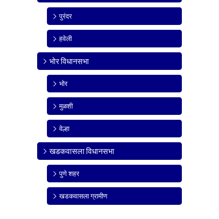
पुरंदर
हवेली
भोर विधानसभा
भोर
मुळशी
वेल्हा
खडकवासला विधानसभा
पुणे शहर
खडकवासला ग्रामीण