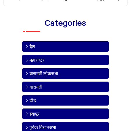
Categories
देश
महाराष्ट्र
बारामती लोकसभा
बारामती
दौंड
इंदापूर
पुरंदर विधानसभा