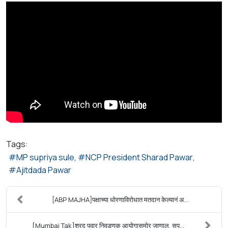
Tags:
MP supriya sule
NCP President Sharad Pawar
Ajitdada Pawar
[ABP MAJHA]पक्षाच्या धोरणाविरोधात मतदान केल्यानं अ...
[Mumbai Tak]शरद पवार निवडणूक आयोगासमोर जाणाल, सुप्...