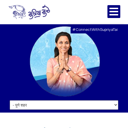
#ConnectWithSupriyaTai