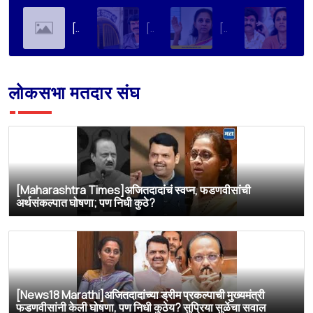
[Soha Ali Khan]Supriya Sule on Family, Power & Politics | Soha Ali Khan | Supriya Sule | All About Her
[Loksatta]संतोष देशमुख हत्या प्रकरण : वाल्मिक कराडची रवानगी नागपूर कारागृहात करण्याची सुप्रिया सुळेंची मागणी
[Dainik Prabhat]‘वाल्मिक कराडला बीड कारागृहातून नागपूरला हलवा’; सुप्रिया सुळेंची मुख्यमंत्र्यांकडे मोठी मागणी
[Deshonnati]वाल्मिक कराडला बीड कारागृहातून नागपूरला हलवणार? सुप्रिया सुळे यांची मुख्यमंत्र्यांकडे मोठी मागणी
लोकसभा मतदार संघ
[Maharashtra Times]अजितदादांचं स्वप्न, फडणवीसांची
अर्थसंकल्पात घोषणा; पण निधी कुठे?
[News18 Marathi]अजितदादांच्या ड्रीम प्रकल्पाची मुख्यमंत्री
फडणवीसांनी केली घोषणा, पण निधी कुठेय? सुप्रिया सुळेंचा सवाल