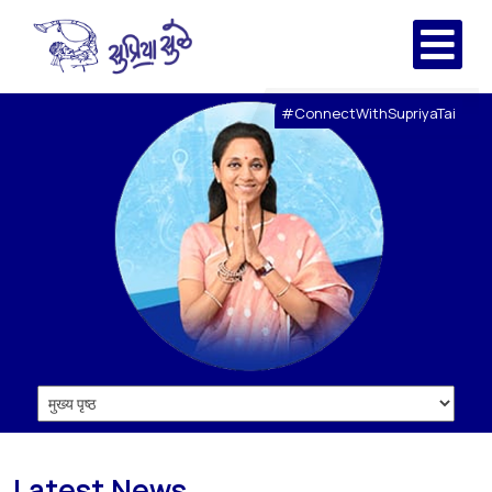
#ConnectWithSupriyaTai
Latest News