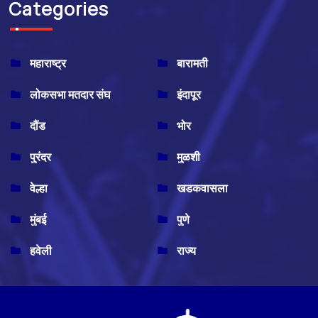
Categories
महाराष्ट्र
बारामती
लोकसभा मतदार संघ
इंदापूर
दौंड
भोर
पुरंदर
मुळशी
वेल्हा
खडकवासला
मुंबई
पुणे
हवेली
राज्य