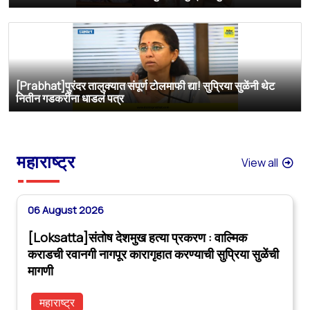
[Prabhat]पुरंदर तालुक्यात संपूर्ण टोलमाफी द्या! सुप्रिया सुळेंनी थेट
नितीन गडकरींना धाडलं पत्र
महाराष्ट्र
View all
06 August 2026
[Loksatta]संतोष देशमुख हत्या प्रकरण : वाल्मिक
कराडची रवानगी नागपूर कारागृहात करण्याची सुप्रिया सुळेंची
मागणी
महाराष्ट्र