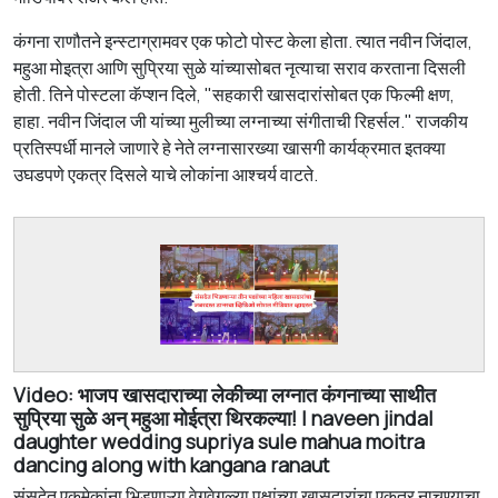
कंगना राणौतने इन्स्टाग्रामवर एक फोटो पोस्ट केला होता. त्यात नवीन जिंदाल,
महुआ मोइत्रा आणि सुप्रिया सुळे यांच्यासोबत नृत्याचा सराव करताना दिसली
होती. तिने पोस्टला कॅप्शन दिले, "सहकारी खासदारांसोबत एक फिल्मी क्षण,
हाहा. नवीन जिंदाल जी यांच्या मुलीच्या लग्नाच्या संगीताची रिहर्सल." राजकीय
प्रतिस्पर्धी मानले जाणारे हे नेते लग्नासारख्या खासगी कार्यक्रमात इतक्या
उघडपणे एकत्र दिसले याचे लोकांना आश्चर्य वाटते.
Video: भाजप खासदाराच्या लेकीच्या लग्नात कंगनाच्या साथीत
सुप्रिया सुळे अन् महुआ मोईत्रा थिरकल्या! | naveen jindal
daughter wedding supriya sule mahua moitra
dancing along with kangana ranaut
संसदेत एकमेकांना भिडणाऱ्या वेगवेगळ्या पक्षांच्या खासदारांचा एकत्र नाचण्याचा