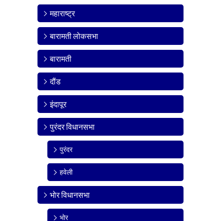
महाराष्ट्र
बारामती लोकसभा
बारामती
दौंड
इंदापूर
पुरंदर विधानसभा
पुरंदर
हवेली
भोर विधानसभा
भोर