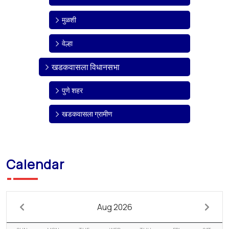
मुळशी
वेल्हा
खडकवासला विधानसभा
पुणे शहर
खडकवासला ग्रामीण
Calendar
Aug 2026