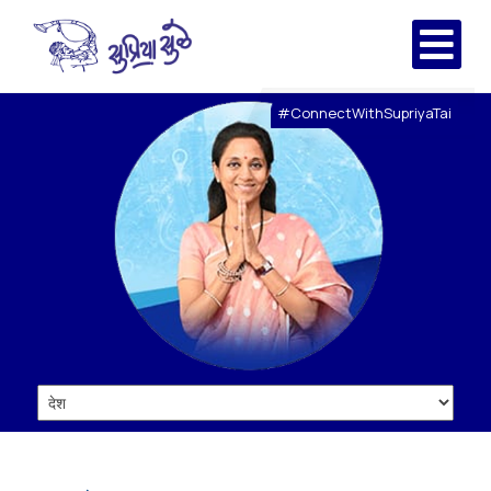
#ConnectWithSupriyaTai