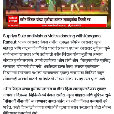
Supriya Sule and Mahua Moitra dancing with Kangana
Ranaut:
भाजप खासदार कंगना राणौत, तृणमूल काँग्रेस खासदार महुआ
मोइत्रा आणि राष्ट्रवादी काँग्रेस शरदचंद्र पवार पक्षाच्या खासदार सुप्रिया सुळे
यांनी भाजप खासदार आणि उद्योगपती नवीन जिंदाल यांच्या मुलीच्या लग्नात
जोरदार ठुमके लगावले. त्यांनी एकत्रित "ओम शांती ओम" चित्रपटातील प्रसिद्ध
गाण्यावर "दीवानगी दीवानगी" धमाकेदार डान्स केला. संसदेत एकमेकांना
भिडणाऱ्या वेगवेगळ्या पक्षांच्या खासदारांचा एकत्र नाचण्याचा व्हिडिओ पाहून
लोकांनाही आश्चर्य वाटले. हा व्हिडिओ सोशल मीडियावर व्हायरल झाला आहे.
न
वीन जिंदाल यांच्या मुलीच्या लग्नात या तीन महिला खासदार स्टेजवर एकत्र
नाचताना दिसल्या. व्हिडिओमध्ये कंगना राणौत, महुआ मोइत्रा आणि सुप्रिया सुळे
"दीवानगी दीवानगी" या गाण्यावर नाचत आहेत
, तर नवीन जिंदाल मध्यभागी उभे
आहेत. काही दिवसांपूर्वी कंगना राणौतनेही नृत्याचा सराव करतानाचे फोटो सोशल
मीडियावर शेअर केले होते.