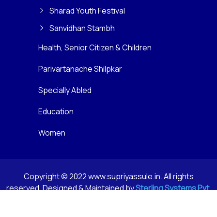
Sharad Youth Festival
Sanvidhan Stambh
Health, Senior Citizen & Children
Parivartanache Shilpkar
Specially Abled
Education
Women
Copyright © 2022 www.supriyassule.in. All rights
reserved. Designed & Maintained by
Sterling Systems Pvt.
Ltd.
Privacy Policy
Terms & Conditions