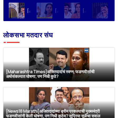
[Loksatta]संतोष देशमुख हत्या प्रकरण : वाल्मिक कराडची रवानगी नागपूर कारागृहात करण्याची सुप्रिया सुळेंची मागणी
[Dainik Prabhat]‘वाल्मिक कराडला बीड कारागृहातून नागपूरला हलवा’; सुप्रिया सुळेंची मुख्यमंत्र्यांकडे मोठी मागणी
[Deshonnati]वाल्मिक कराडला बीड कारागृहातून नागपूरला हलवणार? सुप्रिया सुळे यांची मुख्यमंत्र्यांकडे मोठी मागणी
[TV9 Marathi]मोठी बातमी! वाल्मिक कराडच्या अडचणी वाढल्या? सुप्रिया सुळेंच्या त्या ट्विटने मोठी खळबळ, कराडला आता थेट…
लोकसभा मतदार संघ
[Maharashtra Times]अजितदादांचं स्वप्न, फडणवीसांची
अर्थसंकल्पात घोषणा; पण निधी कुठे?
[News18 Marathi]अजितदादांच्या ड्रीम प्रकल्पाची मुख्यमंत्री
फडणवीसांनी केली घोषणा, पण निधी कुठेय? सुप्रिया सुळेंचा सवाल