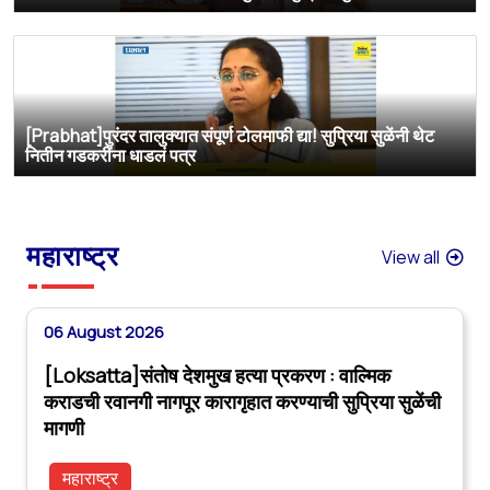
[Prabhat]पुरंदर तालुक्यात संपूर्ण टोलमाफी द्या! सुप्रिया सुळेंनी थेट
नितीन गडकरींना धाडलं पत्र
महाराष्ट्र
View all
06 August 2026
[Loksatta]संतोष देशमुख हत्या प्रकरण : वाल्मिक
कराडची रवानगी नागपूर कारागृहात करण्याची सुप्रिया सुळेंची
मागणी
महाराष्ट्र