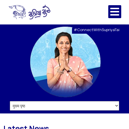
#ConnectWithSupriyaTai
Latest News