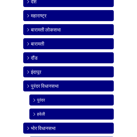
देश
महाराष्ट्र
बारामती लोकसभा
बारामती
दौंड
इंदापूर
पुरंदर विधानसभा
पुरंदर
हवेली
भोर विधानसभा