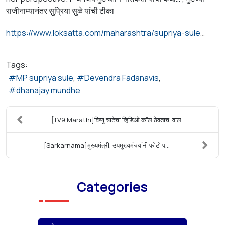
राजीनाम्यानंतर सुप्रिया सुळे यांची टीका
https://www.loksatta.com/maharashtra/supriya-sule-reaction-dhananjay-munde-resignation-walmik-karad-aam-93-4928607/
Tags:
MP supriya sule
Devendra Fadanavis
dhanajay mundhe
[TV9 Marathi]विष्णू चाटेचा व्हिडिओ कॉल ठेवताच, वाल...
[Sarkarnama]मुख्यमंत्री, उपमुख्यमंत्र्यांनी फोटो प...
Categories