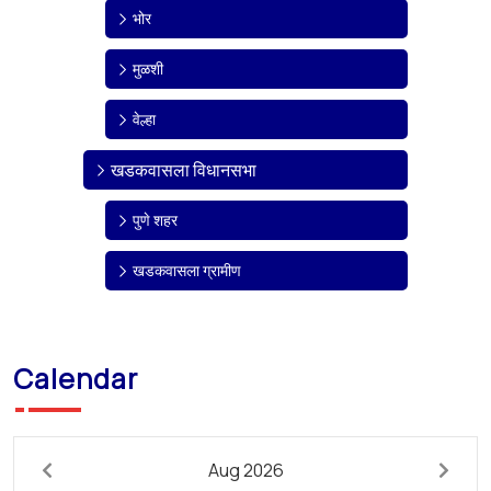
भोर
मुळशी
वेल्हा
खडकवासला विधानसभा
पुणे शहर
खडकवासला ग्रामीण
Calendar
Aug 2026