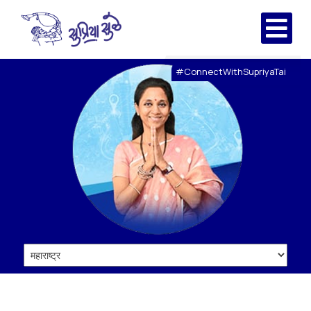
#ConnectWithSupriyaTai