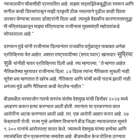
न्यायालयीन चौकशीही प्रस्तावित आहे. माझ्या सद्सद्विवेकबुद्धीला स्मरून आणि
मागील काही दिवसांपासून माझी प्रकृती ठीक नसल्याने पुढील काही दिवस
उपचार घेण्याचा सल्ला डॉक्टरांनी दिला आहे. त्यामुळे वैद्यकीय कारणास्तवसुद्धा
मी मंत्रिमंडळातून माझ्या मंत्रिपदाचा राजीनामा मुख्यमंत्री महोदयांकडे
सोपवलाला आहे."
दरम्यान मुंडे यांनी राजीनामा दिल्यानंतर राजकीय वर्तुळातून याबाबत अनेक
प्रतिक्रिया येत आहेत. अशात राष्ट्रवादीच्या (शरद पवार) खासदार
सुप्रिया
सुळे
यांनीही यावर प्रतिक्रिया दिली आहे. त्या म्हणाल्या, "ते म्हणत आहेत
नैतिकतेच्या मुद्द्यावर राजीनामा दिला. ८४ दिवस त्यांना नैतिकता सुचली नाही.
सुरेश धस म्हणतात ते खरेच आहे, नैतिकता आणि यांची कधी गाठचं झाली नाही.
धनंजय मुंडे आणि नैतिकता कधी भेटलेच नाहीत."
बीडमधील मस्साजोग गावचे सरपंच संतोष देशमुख यांची डिसेंबर २०२४ मध्ये
अपहरण करून हत्या करण्यात आली होती. त्यानंतर या प्रकरणात सात
आरोपींना अटक करण्यात आली आहे. तर, एक आरोपी अद्याप फरार आहे. २७
फेब्रुवारी रोजी, राज्य गुन्हे अन्वेषण विभागाने बीड जिल्हा न्यायालयात सुमारे
१,२०० पानांचे आरोपपत्र सादर केले, ज्यामध्ये देशमुख यांच्या हत्येचा आणि
त्यासंबंधित दोन प्रकरणांचा समावेश आहे. बीडमधील केज पोलिस ठाण्यात