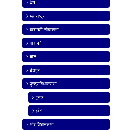
देश
महाराष्ट्र
बारामती लोकसभा
बारामती
दौंड
इंदापूर
पुरंदर विधानसभा
पुरंदर
हवेली
भोर विधानसभा