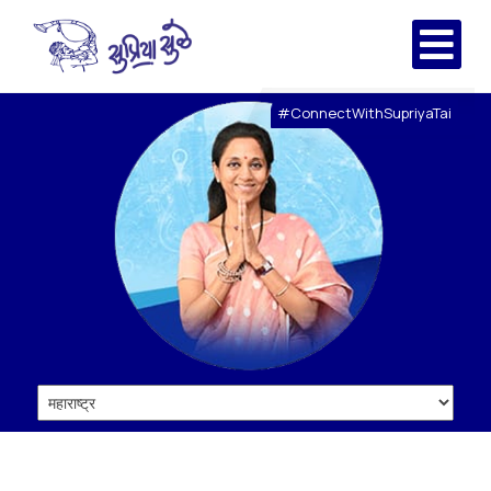
#ConnectWithSupriyaTai