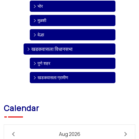
भोर
मुळशी
वेल्हा
खडकवासला विधानसभा
पुणे शहर
खडकवासला ग्रामीण
Calendar
Aug 2026