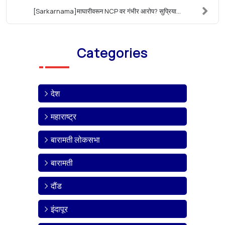
[Sarkarnama]माघारीवरून NCP वर गंभीर आरोप? सुप्रिया...
Categories
देश
महाराष्ट्र
बारामती लोकसभा
बारामती
दौंड
इंदापूर