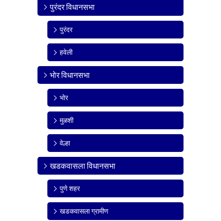
पुरंदर विधानसभा
पुरंदर
हवेली
भोर विधानसभा
भोर
मुळशी
वेल्हा
खडकवासला विधानसभा
पुणे शहर
खडकवासला ग्रामीण