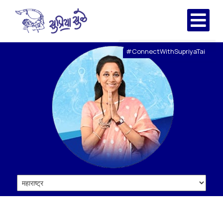
#ConnectWithSupriyaTai