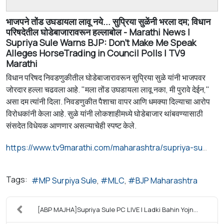
भाजपने तोंड उघडायला लावू नये... सुप्रिया सुळेंनी भरला दम; विधान
परिषदेतील घोडेबाजारावरून हल्लाबोल - Marathi News |
Supriya Sule Warns BJP: Don't Make Me Speak
Alleges HorseTrading in Council Polls | TV9
Marathi
विधान परिषद निवडणुकीतील घोडेबाजारावरून सुप्रिया सुळे यांनी भाजपवर
जोरदार हल्ला चढवला आहे. "मला तोंड उघडायला लावू नका, मी पुरावे देईन,"
असा दम त्यांनी दिला. निवडणुकीत पैशाचा वापर आणि धमक्या दिल्याचा आरोप
विरोधकांनी केला आहे. सुळे यांनी लोकशाहीमध्ये घोडेबाजार थांबवण्यासाठी
संसदेत विधेयक आणणार असल्याचेही स्पष्ट केले.
https://www.tv9marathi.com/maharashtra/supriya-sule-warns-bjp-dont-make-me-speak-alleges-horsetrading-in-council-polls-1684347.html
Tags:
MP Surpiya Sule
MLC
BJP Maharashtra
[ABP MAJHA]Supriya Sule PC LIVE | Ladki Bahin Yojn...