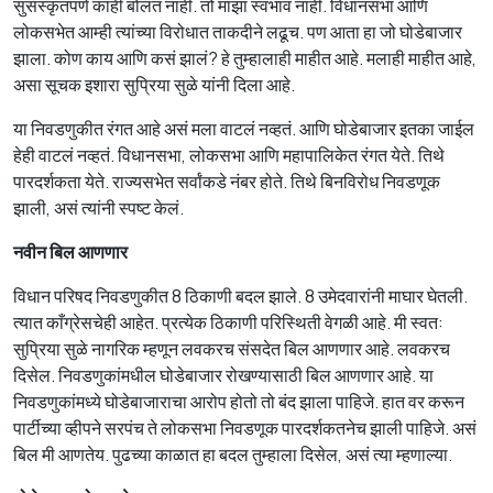
सुसंस्कृतपणे काही बोलत नाही. तो माझा स्वभाव नाही. विधानसभा आणि
लोकसभेत आम्ही त्यांच्या विरोधात ताकदीने लढूच. पण आता हा जो घोडेबाजार
झाला. कोण काय आणि कसं झालं? हे तुम्हालाही माहीत आहे. मलाही माहीत आहे,
असा सूचक इशारा सुप्रिया सुळे यांनी दिला आहे.
या निवडणुकीत रंगत आहे असं मला वाटलं नव्हतं. आणि घोडेबाजार इतका जाईल
हेही वाटलं नव्हतं. विधानसभा, लोकसभा आणि महापालिकेत रंगत येते. तिथे
पारदर्शकता येते. राज्यसभेत सर्वांकडे नंबर होते. तिथे बिनविरोध निवडणूक
झाली, असं त्यांनी स्पष्ट केलं.
नवीन बिल आणणार
विधान परिषद निवडणुकीत 8 ठिकाणी बदल झाले. 8 उमेदवारांनी माघार घेतली.
त्यात काँग्रेसचेही आहेत. प्रत्येक ठिकाणी परिस्थिती वेगळी आहे. मी स्वत:
सुप्रिया सुळे नागरिक म्हणून लवकरच संसदेत बिल आणणार आहे. लवकरच
दिसेल. निवडणुकांमधील घोडेबाजार रोखण्यासाठी बिल आणणार आहे. या
निवडणुकांमध्ये घोडेबाजाराचा आरोप होतो तो बंद झाला पाहिजे. हात वर करून
पार्टीच्या व्हीपने सरपंच ते लोकसभा निवडणूक पारदर्शकतनेच झाली पाहिजे. असं
बिल मी आणतेय. पुढच्या काळात हा बदल तुम्हाला दिसेल, असं त्या म्हणाल्या.