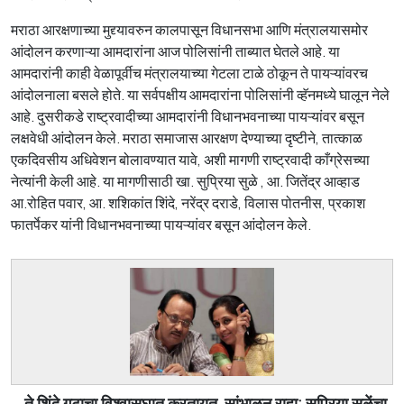
मराठा आरक्षणाच्या मुद्द्यावरुन कालपासून विधानसभा आणि मंत्रालयासमोर
आंदोलन करणाऱ्या आमदारांना आज पोलिसांनी ताब्यात घेतले आहे. या
आमदारांनी काही वेळापूर्वीच मंत्रालयाच्या गेटला टाळे ठोकून ते पायऱ्यांवरच
आंदोलनाला बसले होते. या सर्वपक्षीय आमदारांना पोलिसांनी व्हॅनमध्ये घालून नेले
आहे. दुसरीकडे राष्ट्रवादीच्या आमदारांनी विधानभवनाच्या पायऱ्यांवर बसून
लक्षवेधी आंदोलन केले. मराठा समाजास आरक्षण देण्याच्या दृष्टीने, तात्काळ
एकदिवसीय अधिवेशन बोलावण्यात यावे, अशी मागणी राष्ट्रवादी काँग्रेसच्या
नेत्यांनी केली आहे. या मागणीसाठी खा. सुप्रिया सुळे , आ. जितेंद्र आव्हाड
आ.रोहित पवार, आ. शशिकांत शिंदे, नरेंद्र दराडे, विलास पोतनीस, प्रकाश
फातर्पेकर यांनी विधानभवनाच्या पायऱ्यांवर बसून आंदोलन केले.
...ते शिंदे गटाचा विश्वासघात करतायत, सांभाळून राहा; सुप्रिया सुळेंचा