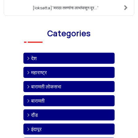
[loksatta]“मराठा तरुणांना लाभांपासून दूर…”
Categories
देश
महाराष्ट्र
बारामती लोकसभा
बारामती
दौंड
इंदापूर