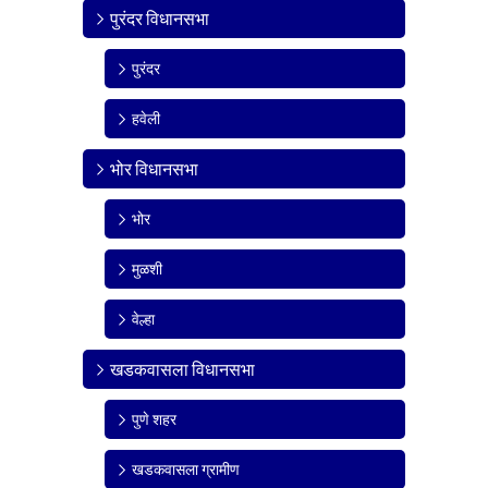
पुरंदर विधानसभा
पुरंदर
हवेली
भोर विधानसभा
भोर
मुळशी
वेल्हा
खडकवासला विधानसभा
पुणे शहर
खडकवासला ग्रामीण