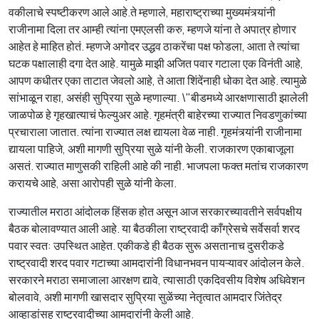
वकीलाचे स्पष्टीकरण आले आहे.ते म्हणाले, महाराष्ट्राच्या मुख्यमंत्र्यांनी
राजीनामा दिला तर आम्ही त्यांना एमएलसी करु, म्हणजे यांना ते अपात्र होणार
आहेत हे माहित होतं. म्हणजे अगोदर उद्धव ठाकरेंचा पक्ष फोडला, आता ते त्यांचा
घटक पक्षालाही दगा देत आहे. यामुळे माझी अजित पवार गटाला एक विनंती आहे,
आपण कधीतर एका ताटात जेवलो आहे, ते आता शिंदेंनाही धोका देत आहे. त्यामुळे
सांभाळून राहा, असंही सुप्रिया सुळे म्हणाल्या. \"बीडमध्ये आरक्षणासाठी झालेली
जाळपोळ हे गृहखात्याचं फेल्युअर आहे. गृहमंत्री बाहेरच्या राज्यात निवडणुकांच्या
प्रचाराला जातात. त्यांना राज्यात लक्ष द्यायला वेळ नाही. गृहमंत्र्यांनी राजीनामा
द्यायला पाहिजे, अशी मागणी सुप्रिया सुळे यांनी केली. राजकारण एकाबाजूला
असतं. राज्यात माणुसकी राहिली आहे की नाही. भाजपला फक्त मतांच राजकारण
करायचे आहे, असा आरोपही सुळे यांनी केला.
राज्यातील मराठा आंदोलक हिंसक होत असून आज सरकारच्यावतीने सर्वपक्षीय
बैठक बोलावण्यात आली आहे. या बैठकीला राष्ट्रवादी काँग्रेसचे सर्वेसर्वा शरद
पवार स्वत: उपस्थित आहेत. एकीकडे ही बैठक सुरू असतानाच दुसरीकडे
राष्ट्रवादी शरद पवार गटाच्या आमदारांनी विधानभवन पायऱ्यावर आंदोलन केले.
सरकारने मराठा समाजाला आरक्षण द्यावे, त्यासाठी एकदिवसीय विशेष अधिवेशन
बोलवावे, अशी मागणी खासदार सुप्रिया सुळेंच्या नेतृत्वात आमदार जिंतेद्र
आव्हाडांसह राष्ट्रवादीच्या आमदारांनी केली आहे.