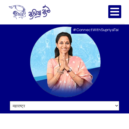
#ConnectWithSupriyaTai