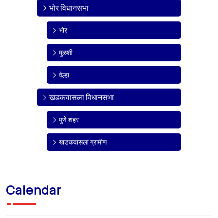
भोर विधानसभा
भोर
मुळशी
वेल्हा
खडकवासला विधानसभा
पुणे शहर
खडकवासला ग्रामीण
Calendar