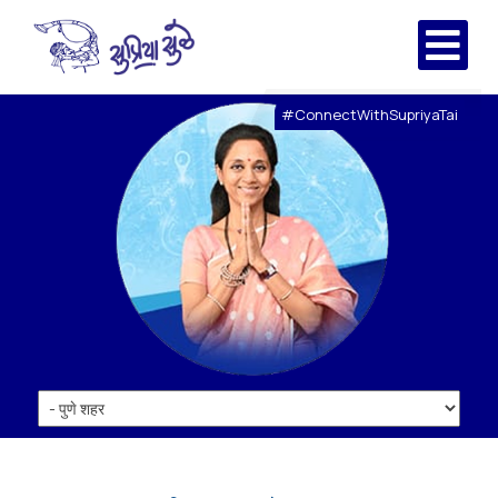
#ConnectWithSupriyaTai