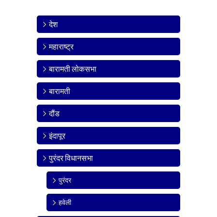
देश
महाराष्ट्र
बारामती लोकसभा
बारामती
दौंड
इंदापूर
पुरंदर विधानसभा
पुरंदर
हवेली