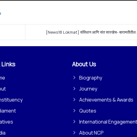
P
[News18 Lokmat] संविधान आणि संत सारखेच- बारामतीतील..
 Links
About Us
me
Biography
out
Journey
stituency
Achievements & Awards
liament
Quotes
iatives
International Engagemen
dia
About NCP