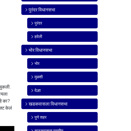
पुरंदर विधानसभा
पुरंदर
हवेली
भोर विधानसभा
भोर
मुळशी
 चुकली.
वेल्हा
यायला
हे का?
खडकवासला विधानसभा
क्ट केलं
पुणे शहर
खडकवासला ग्रामीण