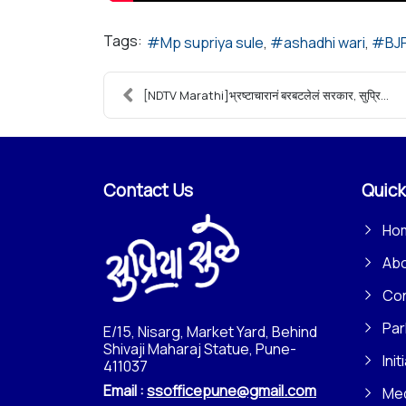
Tags:
Mp supriya sule
ashadhi wari
BJ
[NDTV Marathi]भ्रष्टाचारानं बरबटलेलं सरकार, सुप्रि...
Contact Us
Quick
Ho
Ab
Con
Par
E/15, Nisarg, Market Yard, Behind
Shivaji Maharaj Statue, Pune-
Init
411037
Email :
ssofficepune@gmail.com
Me