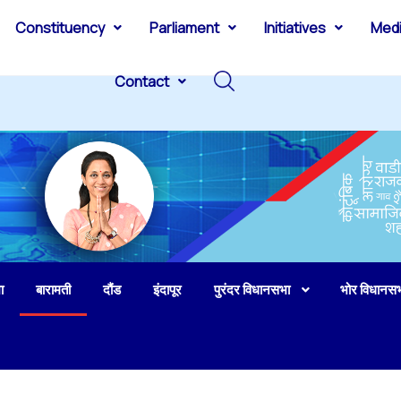
Constituency
Parliament
Initiatives
Med
Contact
ा
बारामती
दौंड
इंदापूर
पुरंदर विधानसभा
भोर विधानस