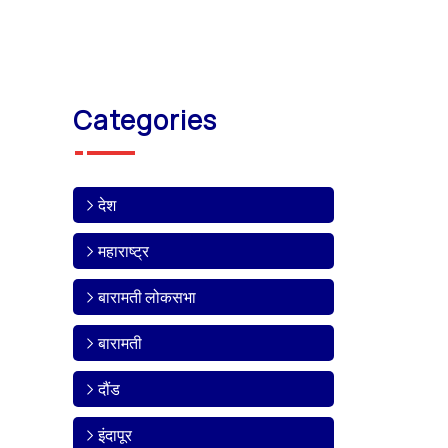
Categories
देश
महाराष्ट्र
बारामती लोकसभा
बारामती
दौंड
इंदापूर