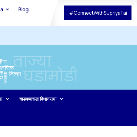
ia
Blog
#ConnectWithSupriyaTai
भा
खडकवासला विधानसभा