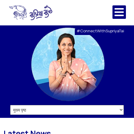
#ConnectWithSupriyaTai
Latest News