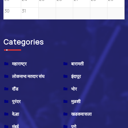
30
31
Categories
महाराष्ट्र
बारामती
लोकसभा मतदार संघ
इंदापूर
दौंड
भोर
पुरंदर
मुळशी
वेल्हा
खडकवासला
मुंबई
पुणे