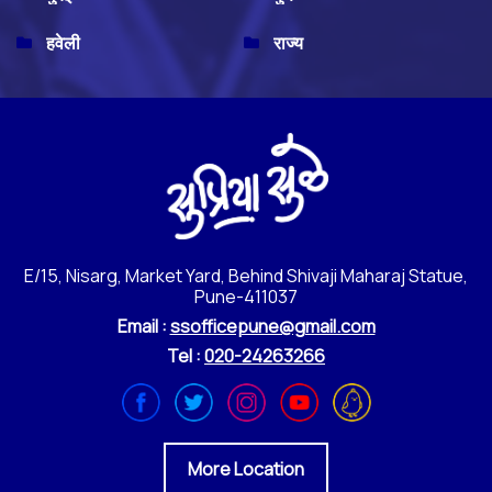
हवेली
राज्य
E/15, Nisarg, Market Yard, Behind Shivaji Maharaj Statue,
Pune-411037
Email :
ssofficepune@gmail.com
Tel :
020-24263266
More Location