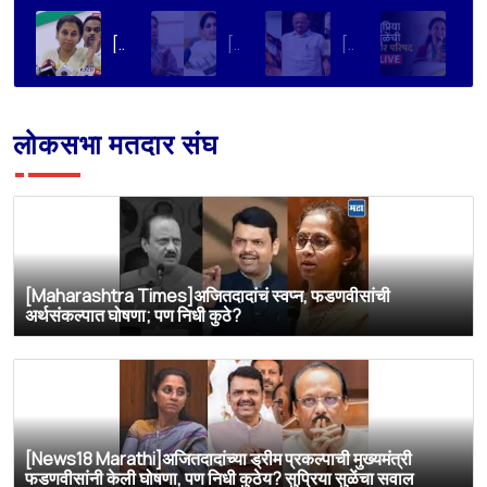
[]FCRA ला आमचा विरोध, विधेयक JPC कडे पाठवावे; सुप्रिया सुळेंची सरकारकडे मागणी
[]काँग्रेसच्या ‘गुंगी गुडिया’ टीकेवर सुप्रिया सुळेंची पहिली प्रतिक्रिया,
[]शरद पवारांच्या पक्षाचे सर्व 8 खासदार पंतप्रधान मोदींची भेट घेणार, सुप्रिया सुळेंची माहिती
[NDTV Marathi]खासदार सुप्रिया सुळे यांची पत्रकार परिषद LIVE
लोकसभा मतदार संघ
[Maharashtra Times]अजितदादांचं स्वप्न, फडणवीसांची
अर्थसंकल्पात घोषणा; पण निधी कुठे?
[News18 Marathi]अजितदादांच्या ड्रीम प्रकल्पाची मुख्यमंत्री
फडणवीसांनी केली घोषणा, पण निधी कुठेय? सुप्रिया सुळेंचा सवाल