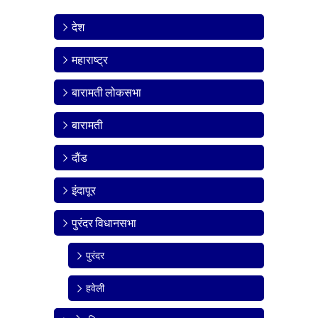
देश
महाराष्ट्र
बारामती लोकसभा
बारामती
दौंड
इंदापूर
पुरंदर विधानसभा
पुरंदर
हवेली