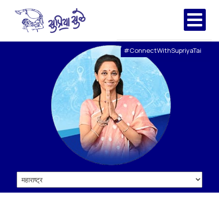
#ConnectWithSupriyaTai