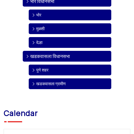
भोर विधानसभा
भोर
मुळशी
वेल्हा
खडकवासला विधानसभा
पुणे शहर
खडकवासला ग्रामीण
Calendar