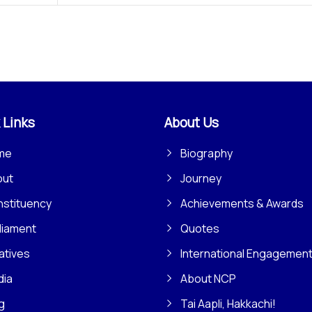
 Links
About Us
me
Biography
out
Journey
stituency
Achievements & Awards
liament
Quotes
iatives
International Engagemen
dia
About NCP
g
Tai Aapli, Hakkachi!