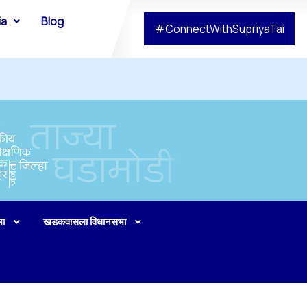
ia
Blog
#ConnectWithSupriyaTai
भा
खडकवासला विधानसभा