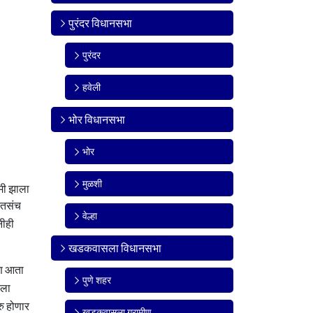
पुरंदर विधानसभा
पुरंदर
हवेली
भोर विधानसभा
भोर
मुळशी
कमी झाला
. तसंच
वेल्हा
नीही
खडकवासला विधानसभा
णि आता
पुणे शहर
ाला
रु होणार
खडकवासला ग्रामीण