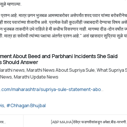
ुळे म्हणाल्या.
षाचा प्रश्न आहे. मात्र छगन भुजबळ आमच्याबरोबर असेपर्यंत शरद पवार यांच्या बरोबरीन
 शरद पवारांच्या शेजारीच असे. प्रत्येक वेळी कुठलीही जबाबदारी देण्याचा विषय असे 
 भुजबळ ताकदीने उभे राहिले हे मी कधीच विसरणार नाही. मागच्या दीड-दोन वर्षांत ज
त्र हा सर्वस्वी त्यांच्या पक्षाचा अंतर्गत प्रश्न आहे." असं खासदार सुप्रिया सुळे या
ement About Beed and Parbhani Incidents She Said
s Should Answer
arathi news, Marathi News About Supriya Sule, What Supriya 
 News, Marathi Update News
https://www.loksatta.com/maharashtra/supriya-sule-statement-about-beed-and-parbhani-incidents-she-said-devendra-fadnavis-should-answer-scj-81-4771377/
is
Chhagan Bhujbal
व...
[ABP MAJHA]देवेंद्र फडणवीसांकडून अपेक्षा,बीड-परभणी..