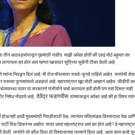
ला तीन आठवड्यांपासून गृहमंत्री नाहीत. माझी अपेक्षा होती की एवढं मोठं बहुमत जर
ाला लागायला हवं होतं असं म्हणत खासदार सुप्रिया सुळेंनी टीका केली आहे.
 त्यांना निवडून दिलं आहे. मी रोज चॅनल्सवर रुसवे-फुगवे पाहिले आहेत. जनतेची सेवा
रुसव्या फुगव्यांमध्ये अडकलं आहे. महाराष्ट्रात खूप मोठी आव्हानं आहेत. जीडीपी 
्थव्यवस्था यावर या सरकारने गांभीर्याने चर्चा करायला हवी होती पण तसं दिसत नाही
ीर निषेध नोंदवते आहे.
देवेंद्र फडणवीस
यांच्याकडून अपेक्षा आहे की हा विषय त्यां
्ण होऊनही आधी मुख्यमंत्री निवडीसाठी वेळ, त्यानंतर मंत्रिमंडळ विस्ताराला वेळ आ
पार्टी विथ डिफरन्स आहोत. मात्र आता महाराष्ट्रात असं का होतं आहे? हे महाराष्ट्र
ी केली. जनतेने जो कौल दिला तो विश्वासाच्या नात्याने दिला आहे. आता काम कधी सु