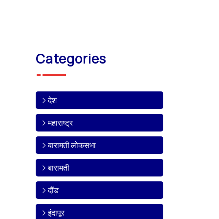
Categories
देश
महाराष्ट्र
बारामती लोकसभा
बारामती
दौंड
इंदापूर