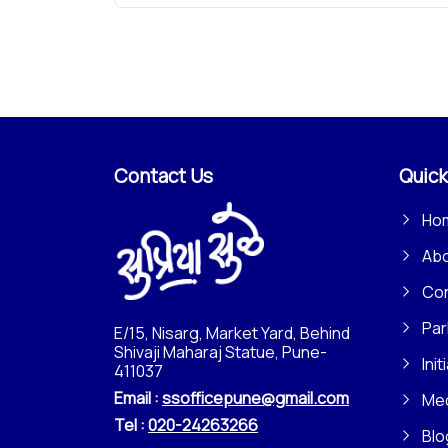
Contact Us
Quick
Ho
Ab
Con
Par
E/15, Nisarg, Market Yard, Behind
Shivaji Maharaj Statue, Pune-
Init
411037
Email :
ssofficepune@gmail.com
Me
Tel :
020-24263266
Blo