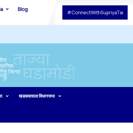
ia
Blog
#ConnectWithSupriyaTai
भा
खडकवासला विधानसभा