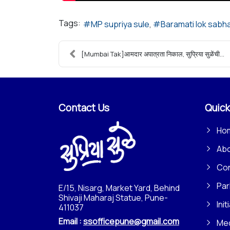
Tags:
MP supriya sule
Baramati lok sabh
[Mumbai Tak]आमदार अपात्रता निकाल, सुप्रिया सुळेंची...
Contact Us
Quick
Ho
Ab
Con
Par
E/15, Nisarg, Market Yard, Behind
Shivaji Maharaj Statue, Pune-
Init
411037
Email :
ssofficepune@gmail.com
Me