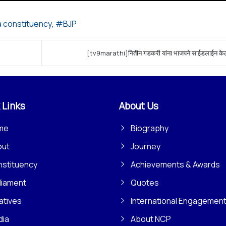
a constituency
BJP
[tv9marathi]नितीन गडकरी यांना भाजपने साईडलाईन केल
 Links
About Us
me
Biography
out
Journey
stituency
Achievements & Awards
liament
Quotes
iatives
International Engagemen
dia
About NCP