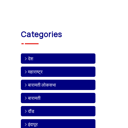
Categories
देश
महाराष्ट्र
बारामती लोकसभा
बारामती
दौंड
इंदापूर