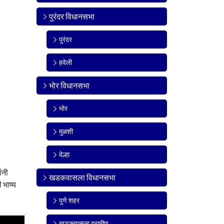
पुरंदर विधानसभा
पुरंदर
हवेली
भोर विधानसभा
भोर
मुळशी
वेल्हा
ंनी
खडकवासला विधानसभा
 भाष्य
पुणे शहर
खडकवासला ग्रामीण