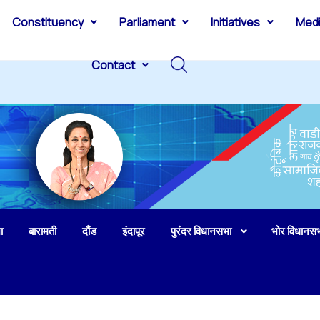
Constituency
Parliament
Initiatives
Med
Contact
ा
बारामती
दौंड
इंदापूर
पुरंदर विधानसभा
भोर विधानस