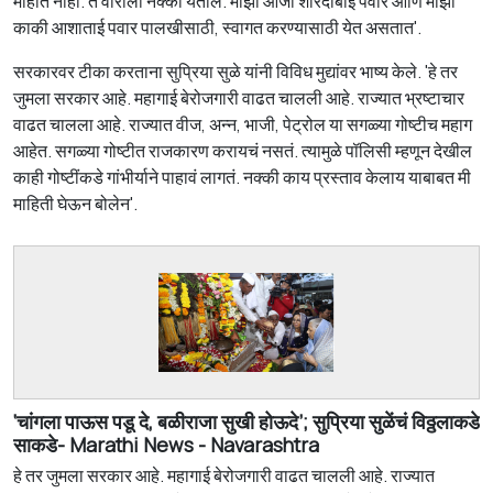
माहीत नाही. ते वारीला नक्की येतील. माझी आजी शारदाबाई पवार आणि माझी
काकी आशाताई पवार पालखीसाठी, स्वागत करण्यासाठी येत असतात'.
सरकारवर टीका करताना सुप्रिया सुळे यांनी विविध मुद्यांवर भाष्य केले. 'हे तर
जुमला सरकार आहे. महागाई बेरोजगारी वाढत चालली आहे. राज्यात भ्रष्टाचार
वाढत चालला आहे. राज्यात वीज, अन्न, भाजी, पेट्रोल या सगळ्या गोष्टीच महाग
आहेत. सगळ्या गोष्टीत राजकारण करायचं नसतं. त्यामुळे पॉलिसी म्हणून देखील
काही गोष्टींकडे गांभीर्याने पाहावं लागतं. नक्की काय प्रस्ताव केलाय याबाबत मी
माहिती घेऊन बोलेन'.
‘चांगला पाऊस पडू दे, बळीराजा सुखी होऊदे’; सुप्रिया सुळेंचं विठ्ठलाकडे
साकडे- Marathi News - Navarashtra
हे तर जुमला सरकार आहे. महागाई बेरोजगारी वाढत चालली आहे. राज्यात