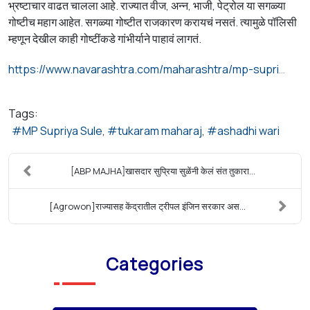
भ्रष्टाचार वाढत चालला आहे. राज्यात वीज, अन्न, भाजी, पेट्रोल या सगळ्या
गोष्टीच महाग आहेत. सगळ्या गोष्टीत राजकारण करायचं नसतं. त्यामुळे पॉलिसी
म्हणून देखील काही गोष्टींकडे गांभीर्याने पाहावं लागतं.
https://www.navarashtra.com/maharashtra/mp-supriya-sule-took-darshan-of-palakhi-sohola-nrka-564472.html
Tags:
MP Supriya Sule
tukaram maharaj
ashadhi wari
[ABP MAJHA]खासदार सुप्रिया सुळेंनी केलं संत तुकारा...
[Agrowon]राज्यासह केंद्रातील ट्रीपल इंजिन सरकार अस...
Categories