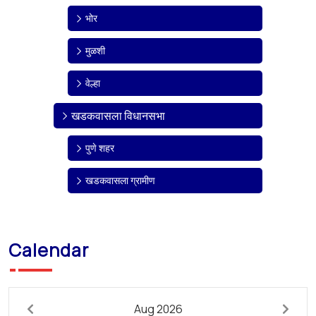
भोर
मुळशी
वेल्हा
खडकवासला विधानसभा
पुणे शहर
खडकवासला ग्रामीण
Calendar
Aug 2026