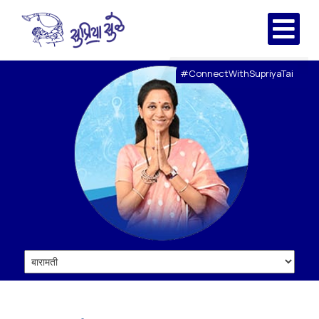
#ConnectWithSupriyaTai