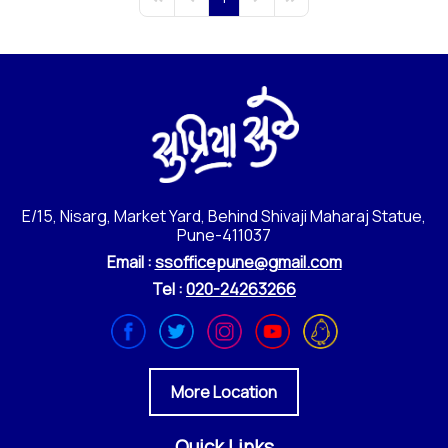
First Page
Previous Page
Next Page
Last Page
E/15, Nisarg, Market Yard, Behind Shivaji Maharaj Statue,
Pune-411037
Email :
ssofficepune@gmail.com
Tel :
020-24263266
More Location
Quick Links