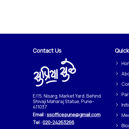
Contact Us
Quick
Ho
Ab
Con
Par
E/15, Nisarg, Market Yard, Behind
Shivaji Maharaj Statue, Pune-
Init
411037
Email :
ssofficepune@gmail.com
Me
Tel :
020-24263266
Blo