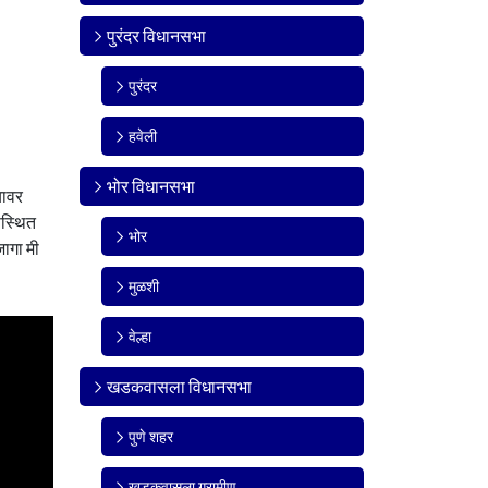
पुरंदर विधानसभा
पुरंदर
हवेली
भोर विधानसभा
यावर
पस्थित
भोर
जागा मी
मुळशी
वेल्हा
खडकवासला विधानसभा
पुणे शहर
खडकवासला ग्रामीण