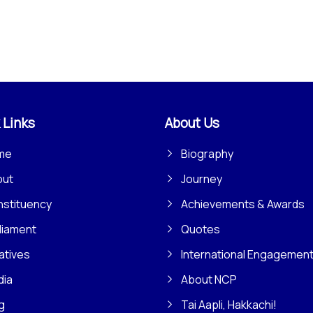
 Links
About Us
me
Biography
out
Journey
stituency
Achievements & Awards
liament
Quotes
iatives
International Engagemen
dia
About NCP
g
Tai Aapli, Hakkachi!