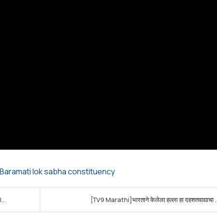
Baramati lok sabha constituency
...
[TV9 Marathi]भारताने केलेला हल्ला हा दहशतवाद्याचा ..