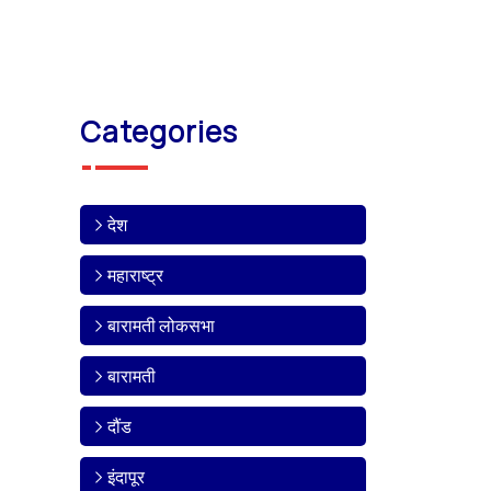
Categories
देश
महाराष्ट्र
बारामती लोकसभा
बारामती
दौंड
इंदापूर