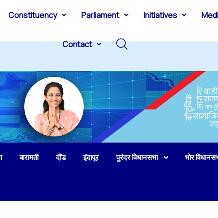
Constituency
Parliament
Initiatives
Med
Contact
ा
बारामती
दौंड
इंदापूर
पुरंदर विधानसभा
भोर विधानस