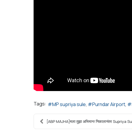
Tags:
MP supriya sule
Purndar Airport
[ABP MAJHA]मला तुझा अभिमान! निकालानंतर Supriya Sul