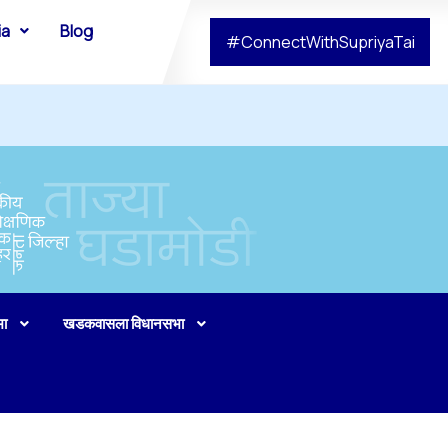
ia
Blog
#ConnectWithSupriyaTai
भा
खडकवासला विधानसभा