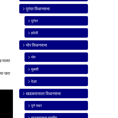
पुरंदर विधानसभा
पुरंदर
हवेली
भोर विधानसभा
भोर
 व्यक्त
मुळशी
राचा खरा
वेल्हा
खडकवासला विधानसभा
पुणे शहर
खडकवासला ग्रामीण