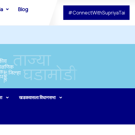
ia
Blog
#ConnectWithSupriyaTai
भा
खडकवासला विधानसभा