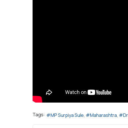
Tags:
MP Surpiya Sule
Maharashtra
Dr