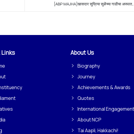
[ABP MAJHA]खासदार सुप्रिया सुळेंच्या गाडीचा अपघात,..
 Links
About Us
me
Biography
out
Journey
stituency
Achievements & Awards
liament
Quotes
iatives
International Engagemen
dia
About NCP
g
Tai Aapli, Hakkachi!