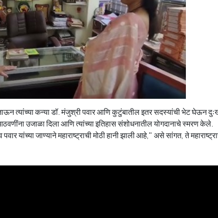
जाऊन त्यांच्या कन्या डॉ. मंजुश्री पवार आणि कुटुंबातील इतर सदस्यांची भेट घेऊन दुःख
नेक आठवणींना उजाळा दिला आणि त्यांच्या इतिहास संशोधनातील योगदानाचे स्मरण केले.
 पवार यांच्या जाण्याने महाराष्ट्राची मोठी हानी झाली आहे," असे सांगत, ते महाराष्ट्