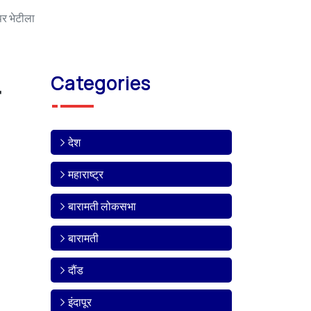
र भेटीला
Categories
देश
महाराष्ट्र
बारामती लोकसभा
बारामती
दौंड
इंदापूर