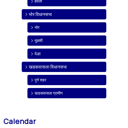
हवेली
भोर विधानसभा
भोर
मुळशी
वेल्हा
खडकवासला विधानसभा
पुणे शहर
खडकवासला ग्रामीण
Calendar