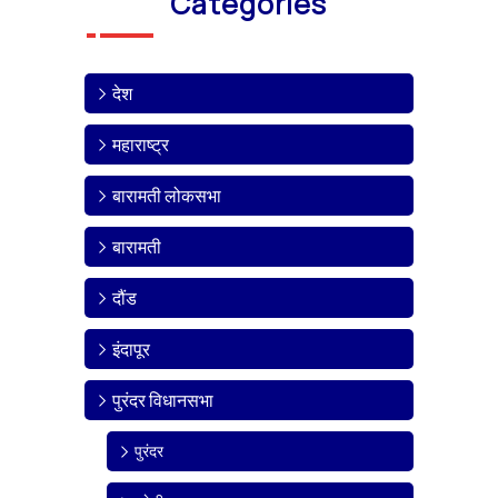
Categories
देश
महाराष्ट्र
बारामती लोकसभा
बारामती
दौंड
इंदापूर
पुरंदर विधानसभा
पुरंदर