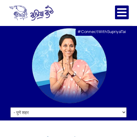
#ConnectWithSupriyaTai