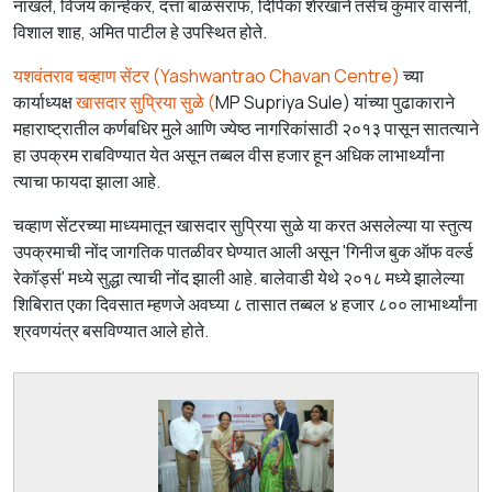
नाखले, विजय कान्हेकर, दत्ता बाळसराफ, दिपिका शेरखाने तसेच कुमार वासनी,
विशाल शाह, अमित पाटील हे उपस्थित होते.
यशवंतराव चव्हाण सेंटर (
Yashwantrao Chavan Centre)
च्या
कार्याध्यक्ष
खासदार सुप्रिया सुळे (
MP Supriya Sule) यांच्या पुढाकाराने
महाराष्ट्रातील कर्णबधिर मुले आणि ज्येष्ठ नागरिकांसाठी २०१३ पासून सातत्याने
हा उपक्रम राबविण्यात येत असून तब्बल वीस हजार हून अधिक लाभार्थ्यांना
त्याचा फायदा झाला आहे.
चव्हाण सेंटरच्या माध्यमातून खासदार सुप्रिया सुळे या करत असलेल्या या स्तुत्य
उपक्रमाची नोंद जागतिक पातळीवर घेण्यात आली असून 'गिनीज बुक ऑफ वर्ल्ड
रेकॉर्ड्स' मध्ये सुद्धा त्याची नोंद झाली आहे. बालेवाडी येथे २०१८ मध्ये झालेल्या
शिबिरात एका दिवसात म्हणजे अवघ्या ८ तासात तब्बल ४ हजार ८०० लाभार्थ्यांना
श्रवणयंत्र बसविण्यात आले होते.