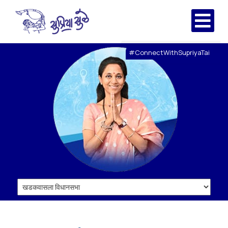
#ConnectWithSupriyaTai