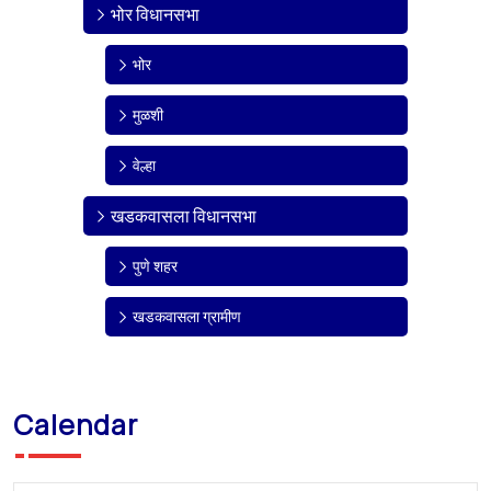
भोर विधानसभा
भोर
मुळशी
वेल्हा
खडकवासला विधानसभा
पुणे शहर
खडकवासला ग्रामीण
Calendar