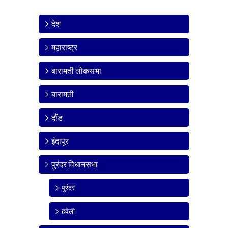
देश
महाराष्ट्र
बारामती लोकसभा
बारामती
दौंड
इंदापूर
पुरंदर विधानसभा
पुरंदर
हवेली