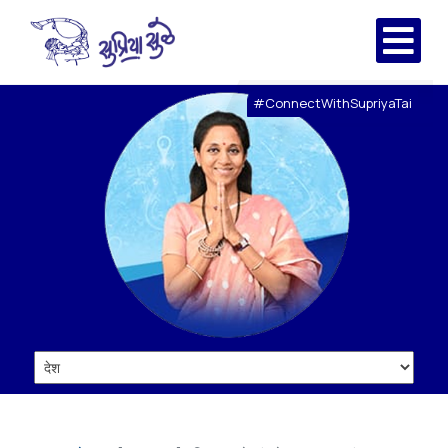
#ConnectWithSupriyaTai