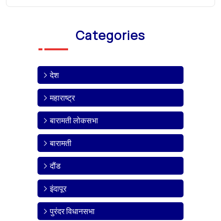
Categories
देश
महाराष्ट्र
बारामती लोकसभा
बारामती
दौंड
इंदापूर
पुरंदर विधानसभा