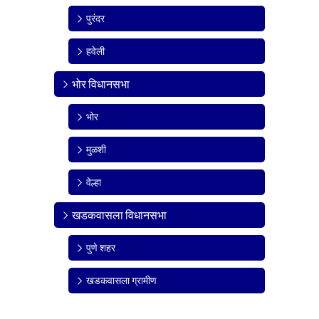
पुरंदर
हवेली
भोर विधानसभा
भोर
मुळशी
वेल्हा
खडकवासला विधानसभा
पुणे शहर
खडकवासला ग्रामीण