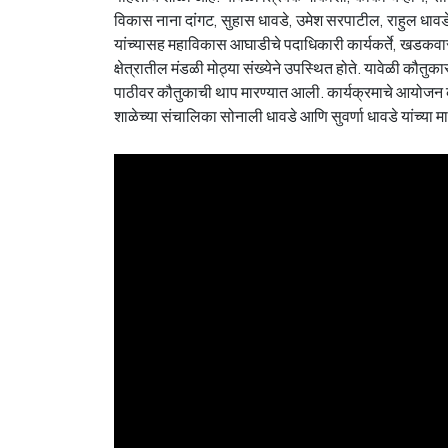
विकास नाना दांगट, सुहास धावडे, उमेश सरपाटील, राहुल धावडे, 
यांच्यासह महाविकास आघाडीचे पदाधिकारी कार्यकर्ते, खडकवा
क्षेत्रातील मंडळी मोठ्या संख्येने उपस्थित होते. यावेळी कौतुका
पाठीवर कौतुकाची थाप मारण्यात आली. कार्यक्रमाचे आयोजन क
शाळेच्या संचालिका सोनाली धावडे आणि सुवर्णा धावडे यांच्या 