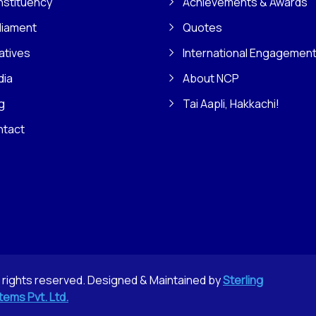
stituency
Achievements & Awards
liament
Quotes
iatives
International Engagemen
dia
About NCP
g
Tai Aapli, Hakkachi!
ntact
l rights reserved. Designed & Maintained by
Sterling
tems Pvt. Ltd.