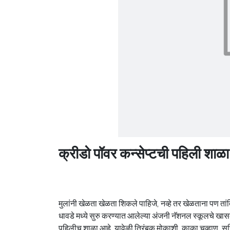
क्रीडो पॉवर कन्सेप्टची पहिली शाळा
मुलांनी खेळता खेळता शिकले पाहिजे, नव्हे तर खेळताना पण ता
धावडे मध्ये सुरु करण्यात आलेल्या अंजनी नॅशनल स्कूलचे खासदा
पहिलीच शाळा आहे. यावेळी त्रिंबक मोकाशी, काका चव्हाण, सचि