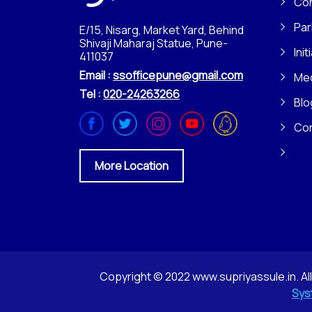
Con
Par
E/15, Nisarg, Market Yard, Behind
Shivaji Maharaj Statue, Pune-
Init
411037
Email :
ssofficepune@gmail.com
Me
Tel :
020-24263266
Blo
Co
More Location
Copyright © 2022 www.supriyassule.in. Al
Sys