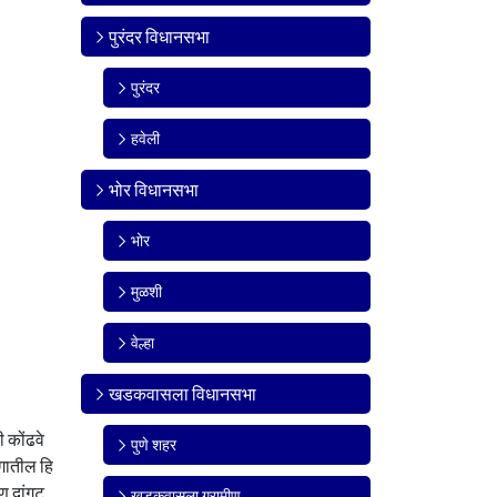
पुरंदर विधानसभा
पुरंदर
हवेली
भोर विधानसभा
भोर
मुळशी
वेल्हा
खडकवासला विधानसभा
 कोंढवे
पुणे शहर
ागातील हि
ण दांगट,
खडकवासला ग्रामीण