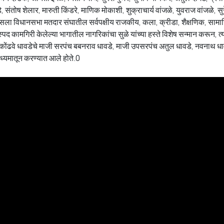
संतोष शेलार, मारुती किंडरे, माणिक मोकाशी, शुक्राचार्य वांजळे, युवराज वांजळे, सु
सला विधानसभा मतदार संघातील सर्वपक्षीय राजकीय, कला, क्रीडा, शैक्षणिक, साम
स्पद कामगिरी केलेल्या भागातील नागरिकांचा सुळे यांच्या हस्ते विशेष सन्मान करून, त्या
ोंढवे धावडेचे माजी सरपंच बबनराव धावडे, माजी उपसरपंच अतुल धावडे, नवनाथ धा
माध्यमातून करण्यात आले होते.0