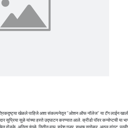
ंत्रिकदृष्ट्या खेळले पाहिजे अशा संकल्पनेतून "ओशन ऑफ नॉलेज" या टॅग लाईन खाली
र सुप्रिया सुळे यांच्या हस्ते उद्घाटन करण्यात आले. क्रीडो पॉवर कन्सेप्टची या भ
न दोडके, अनिता इंगळे, नितीन वाघ, सुरेश गुजर, सुभाष नाणेकर, अतुल दांगट, प्रवी