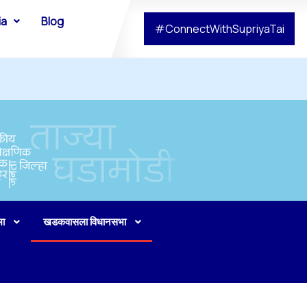
ia
Blog
#ConnectWithSupriyaTai
भा
खडकवासला विधानसभा