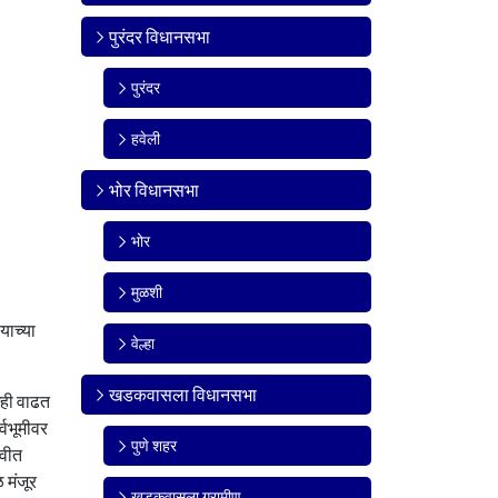
पुरंदर विधानसभा
पुरंदर
हवेली
भोर विधानसभा
भोर
मुळशी
याच्या
वेल्हा
खडकवासला विधानसभा
खही वाढत
्वभूमीवर
पुणे शहर
ावीत
 मंजूर
खडकवासला ग्रामीण