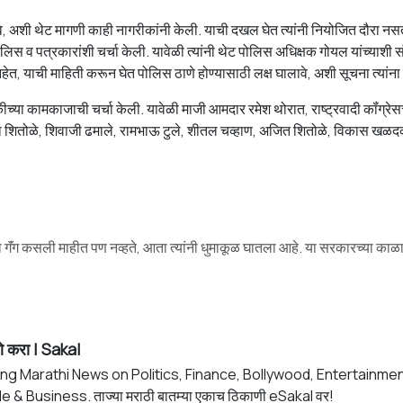
े, अशी थेट मागणी काही नागरीकांनी केली. याची दखल घेत त्यांनी नियोजित दौरा नस
स व पत्रकारांशी चर्चा केली. यावेळी त्यांनी थेट पोलिस अधिक्षक गोयल यांच्याशी सं
 याची माहिती करून घेत पोलिस ठाणे होण्यासाठी लक्ष घालावे, अशी सूचना त्यांना
्या कामकाजाची चर्चा केली. यावेळी माजी आमदार रमेश थोरात, राष्ट्रवादी कॉंग्रेस
तिका शितोळे, शिवाजी ढमाले, रामभाऊ टुले, शीतल चव्हाण, अजित शितोळे, विकास ख
ता गॅंग कसली माहीत पण नव्हते, आता त्यांनी धुमाकूळ घातला आहे. या सरकारच्या काळ
े करा | Sakal
ng Marathi News on Politics, Finance, Bollywood, Entertainmen
e & Business. ताज्या मराठी बातम्या एकाच ठिकाणी eSakal वर!