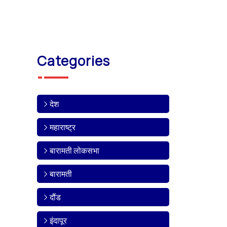
Categories
देश
महाराष्ट्र
बारामती लोकसभा
बारामती
दौंड
इंदापूर