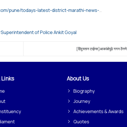
https://www.esakal.com/pune/todays-latest-district-marathi-news-pne23h27452-txt-pd-today-20230119100150
Superintendent of Police Ankit Goyal
[हिंदुस्तान टाईम्स]आकांक्षेपुढे गगन ठेंगणे
 Links
About Us
me
Biography
out
Journey
stituency
Achievements & Awards
liament
Quotes