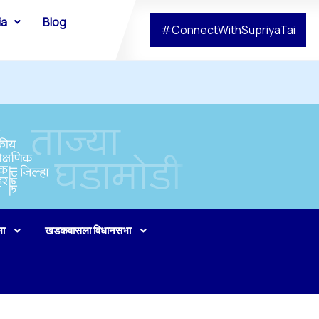
ia
Blog
#ConnectWithSupriyaTai
भा
खडकवासला विधानसभा