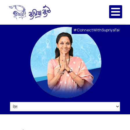
#ConnectWithSupriyaTai