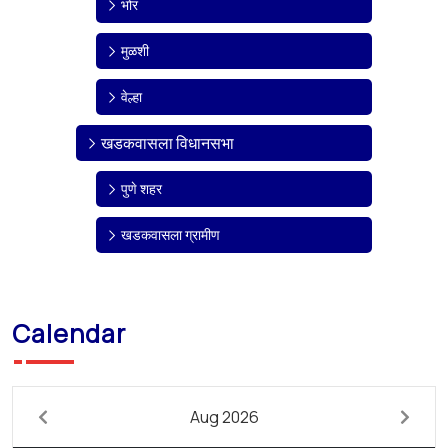
भोर
मुळशी
वेल्हा
खडकवासला विधानसभा
पुणे शहर
खडकवासला ग्रामीण
Calendar
Aug 2026