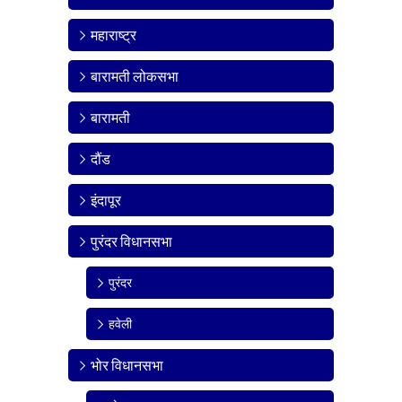
महाराष्ट्र
बारामती लोकसभा
बारामती
दौंड
इंदापूर
पुरंदर विधानसभा
पुरंदर
हवेली
भोर विधानसभा