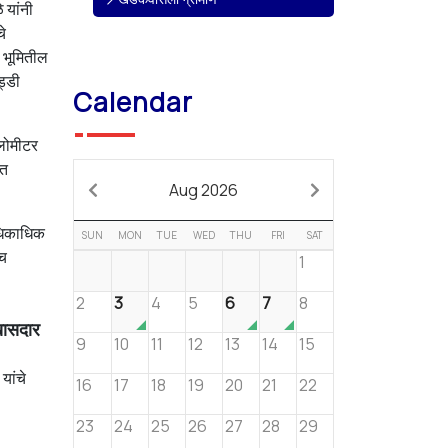
 यांनी
चे
ा भूमितील
ड्डी
Calendar
िलोमीटर
ेत
Aug 2026
अधिकाधिक
SUN
MON
TUE
WED
THU
FRI
SAT
ीच
1
2
3
4
5
6
7
8
 खासदार
9
10
11
12
13
14
15
यांचे
16
17
18
19
20
21
22
23
24
25
26
27
28
29