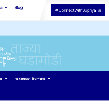
ia
Blog
#ConnectWithSupriyaTai
भा
खडकवासला विधानसभा