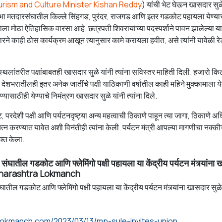
rism and Culture Minister Kishan Reddy
) यांची भेट घेऊन खासदार सुळे
ोकसभा मतदारसंघातील किल्ले सिंहगड, पुरंदर, राजगड आणि इतर गडकोट पहायला येण्या
घाला मोठा ऐतिहासिक वारसा आहे. छत्रपती शिवरायांच्या पदस्पर्शाने पावन झालेल्या य
सरकारने काही ठोस कार्यक्रम आखून त्यानुसार कामे करायला हवीत, असे त्यांनी यावेळी रे
 स्थलांतरीत पक्षांबाबतही खासदार सुळे यांनी त्यांना सविस्तर माहिती दिली. हजारो क
तच देशभरातीलही इतर अनेक जातींचे पक्षी याठिकाणी वर्षातील काही महिने मुक्कामाला य
्यासाठीही येण्याचे निमंत्रण खासदार सुळे यांनी त्यांना दिले.
ेशी पक्षी आणि पर्यटनदृष्ट्या अन्य महत्वाची ठिकाणे पाहून त्या जागा, ठिकाणे 
रयत्न करण्यात यावेत अशी विनंतीही त्यांना केली. पर्यटन मंत्री आपल्या मागणीचा नक्क
क्त केला.
घातील गडकोट आणि फ्लेमिंगो पक्षी पहायला या केंद्रीय पर्यटन मंत्र्यांना
- Maharashtra Lokmanch
ील गडकोट आणि फ्लेमिंगो पक्षी पहायला या केंद्रीय पर्यटन मंत्र्यांना खासदार सुळे 
https://maharashtralokmanch.com/2023/03/13/mp-sule-invites-union-tourism-minister-to-see-gadkot-and-flamingo-birds-in-baramati-lok-sabha-constituency/