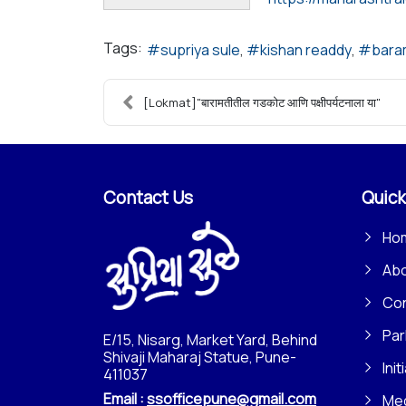
Tags:
supriya sule
kishan readdy
bara
[Lokmat]"बारामतीतील गडकोट आणि पक्षीपर्यटनाला या"
Contact Us
Quick
Ho
Ab
Con
Par
E/15, Nisarg, Market Yard, Behind
Shivaji Maharaj Statue, Pune-
Init
411037
Email :
ssofficepune@gmail.com
Me