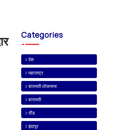
Categories
ार
देश
महाराष्ट्र
बारामती लोकसभा
बारामती
दौंड
इंदापूर