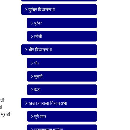
पुरंदर विधानसभा
पुरंदर
हवेली
भोर विधानसभा
भोर
मुळशी
वेल्हा
मती
खडकवासला विधानसभा
से
ुद्दाही
पुणे शहर
खडकवासला ग्रामीण