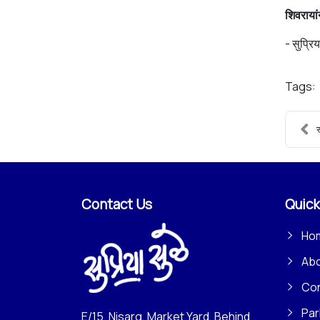
शिवरायां
- सुप्रि
Tags:
स
Contact Us
Quick
Ho
Ab
Con
Par
E/15, Nisarg, Market Yard, Behind