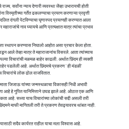
राज्य, सर्वांना न्याय देणारी व्यवस्था जेंव्हा उभारायची होती
ना विस्मृतीच्या गर्तेत ढकलण्याचा प्रयत्न करणाऱ्या प्रवृत्ती
आणि दलित दंगली पेटविण्याचा घृणास्पद प्रयत्नही करण्यात आला
ाजांचे नाव घ्यायचे आणि प्रत्यक्षात मात्र त्यांचा प्रभाव
सत्ता स्थापन करण्यास निघालो आहोत असा प्रचार केला होता.
निवडून आले तेव्हा मात्र ते महाराजानांच विसरले. आता त्यांच्याच
ल्या विचारांची मळमळ बाहेर काढली. अर्थात छिंदम ही व्यक्ती
बाहेर पडलेली आहे. अर्थात छिंदमचे प्रकरण ‘ ही मंडळी’
ाच विचारांचे लोक ढोल वाजवितात.
जमाता जिजाऊ यांच्या जन्मस्थळाचा विकासही निधी अभावी
 भरणा आहे हे गुपित यानिमित्ताने उघड झाले आहे. ओठात एक आणि
कता आहे. सध्या याच विचारांच्या लोकांची सद्दी असली तरी
िंदमने माफी मागितली तरी ते प्रकरण तेवढ्यावरच थांबत नाही.
रण्यासाठी सदैव कार्यरत राहील याचा मला विश्वास आहे.