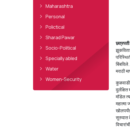
Maharashtra
Personal
Polictical
Sharad Pawar
छत्रपती
Socio-Political
झुकवितान
परिस्थिती
Specially abled
बिंबविल
Water
मराठी मा
Women-Security
कुळवाडीभ
दुर्लक्ष
मॉडेल त्य
महात्मा 
खोलपर्यं
सुरुवात क
विचारांच