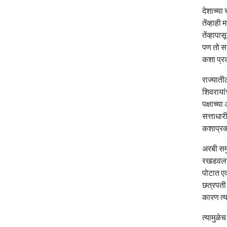
देशाच्या 
तेंव्हाही
तेंव्हाप
पण तो सज
कशा प्रक
राज्याती
शिवरायांच
पक्षाच्य
सत्ताधार
कशाप्रका
अरबी समु
रखडवला ज
पोटात एक
छत्रपती 
कारण त्य
त्यामुळे