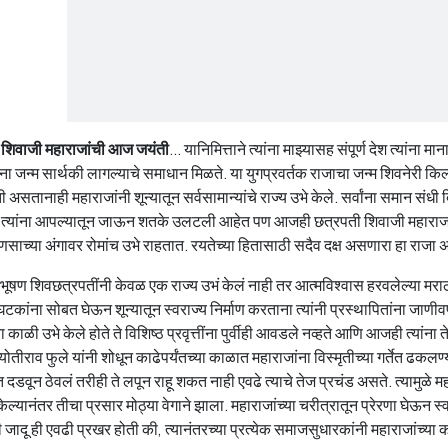
 शिवाजी महाराजांची आज जयंती
... यानिमित्ताने त्यांना माझ्यासह संपूर्ण देश त्यांना 
ा जन्म सार्थकी लागल्याचे समाधान मिळते. या युगप्रवर्तक राजाचा जन्म शिवनेरी किल
 असतानाही महाराजांनी शून्यातून सर्वसामान्यांचे राज्य उभे केले. सर्वांना समान संधी दि
े. त्यांना आपल्यातून जाऊन शतके उलटली आहेत पण आजही छत्रपती शिवाजी महाराजा
णसाच्या अंगावर रोमांच उभे राहतात. रयतेच्या हितासाठी सदैव दक्ष असणारा हा राजा अ
ूषण शिवछत्रपतींनी केवळ एक राज्य उभं केलं नाही तर आत्मविश्वास हरवलेल्या मर
ित घटकांना सोबत घेऊन शून्यातून स्वराज्य निर्माण करताना त्यांनी प्रस्थापितांना जाण
ा काळी उभे केले होते ते विशिष्ठ प्रवृत्तींना पुर्वीही आवडले नव्हते आणि आजही त्यांना ते
ज्योतीराव फुले यांनी शोधून काढेपर्यंतच्या काळात महाराजांना विस्मृतीच्या गर्तेत ढक
त दडवून ठेवलं तरीही ते लपून राहू शकत नाही एवढे त्याचे तेज प्रचंड असते. त्यामुळे 
ेल्यानंतर तीचा प्रसार मोठ्या वेगाने झाला. महाराजांच्या चरीत्रातून प्रेरणा घेऊन स्वा
ी जादू ही एवढी प्रखर होती की, त्यानंतरच्या प्रत्येक समाजसुधारकांनी महाराजांच्या का