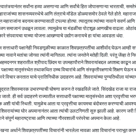
स्वातंत्र्यानंतर सर्वांना हव्या असणाऱ्या आणि सर्वांचे हित जोपासणाऱ्या भारताची, समतेचे 
 महाराजांच्या शासनव्यवस्थेचे आणि तंत्राचे मॉडेल डोळ्यासमोर ठेवले गेले होते. महाराजां
ासून महाराजांना बदनाम करण्यासाठी टपल्या होत्या. त्यातूनच त्यांच्या नावाने सवर्ण 
ग समाजानं उधळून लावला. त्यामुळेच या मंडळींचा पोटशूळ आणखीच वाढला. ओठांवर महार
ारे संपवायचा याच्या योजना आखण्याचे उद्योग करायचे हा यांचा आवडता धंदा.
ल सत्ताधारी पक्षानेही निवडणूकीच्या काळात शिवछत्रपतींचा आशीर्वाद घेऊन आम्ही 
्या नावाने मतांचा जोगवा त्यांनी मागितला. त्यांना जनतेने मतेही दिली. परंतु जेंव्हा ते 
ा अहमदनगर शहरातील श्रीपाद छिंदम या उपमहापौराने शिवरायांबद्दल अपशब्द काढून आप
ी पक्षाच्या मातृसंस्थेत तथाकथित उच्च विचारांचे आणि संस्कृतीरक्षणाचे शिक्षण घेऊन 
रे विचार करतात याचे प्रातिनिधीक उदाहरण आहे. शिवरायांच्या पुण्यतिथीला यांच्य
द्रात शिवस्मारक उभारण्याची घोषणा करुन ते रखडविले जाते. सिंदखेड राजा या रा
ातो. ही सर्व उदाहरणे राज्यातील सत्ताधारी पक्षाच्या मातृसंस्थेत अशा प्रवृत्तीचा
 अशी यांची स्थिती. यामुळेच आता या प्रवृत्तीचा कायमचा बंदोबस्त करण्याची आवश्य
शिवरायांच्या घोर अपमानानंतर आता त्यांची उलटगिणती सुरु झाली आहे. कारण जरी छ
ाने संपुर्ण महाराष्ट्राचा आणि त्याच्या गौरवशाली परंपरेचा अपमान केला आहे.
च खऱ्या अर्थाने शिवछत्रपतींच्या विचारांनी भारलेला मावळा अशा विचारांना पराभूत क