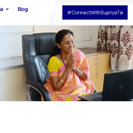
ia
Blog
#ConnectWithSupriyaTai