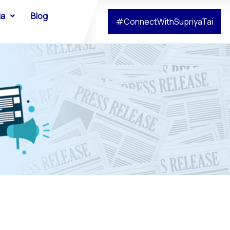
ia
Blog
#ConnectWithSupriyaTai