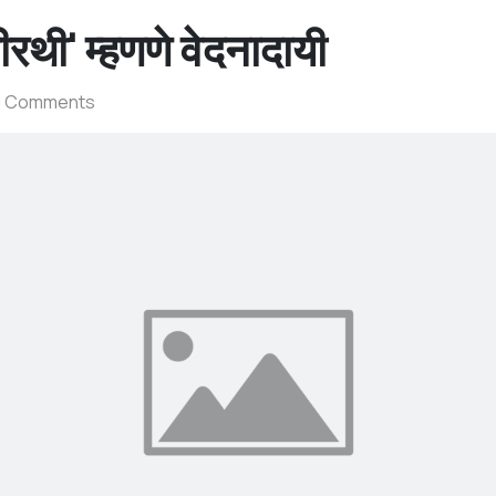
ीरथी' म्हणणे वेदनादायी
0 Comments