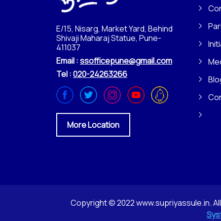
Con
Par
E/15, Nisarg, Market Yard, Behind
Shivaji Maharaj Statue, Pune-
Init
411037
Email :
ssofficepune@gmail.com
Me
Tel :
020-24263266
Blo
Co
More Location
Copyright © 2022 www.supriyassule.in. Al
Sys