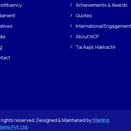
stituency
Achievements & Awards
liament
Quotes
iatives
International Engagemen
dia
About NCP
g
Tai Aapli, Hakkachi!
ntact
l rights reserved. Designed & Maintained by
Sterling
tems Pvt. Ltd.