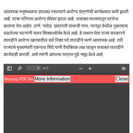
आवश्यक मनुष्यबळच उपलब्ध नसल्याने आरोग्य यंत्रणेची कार्यक्षमता कमी झाली
आहे. याचा परिणाम आरोग्य सेवेवर झाला आहे. याबाबत माध्यमातून दररोज
बातम्या येत आहेत. ठाणे, नांदेड, छत्रपती संभाजी नगर, नागपूर येथील नुकत्याच
घडलेल्या घटनांनी यावर शिक्कामोर्तब केले आहे. हे लक्षात घेता राज्य सरकारने
तातडीने आरोग्य खात्यातील सर्व रिक्त पदे तातडीने भरणे आवश्यक आहे. तरी
राज्याचे मुख्यमंत्री एकनाथ शिंदे यांनी वैयक्तिक लक्ष घालून याबाबत तातडीने
कार्यवाही करावी, असे त्यांनी आपल्या पत्रात पुढे नमूद केले आहे.