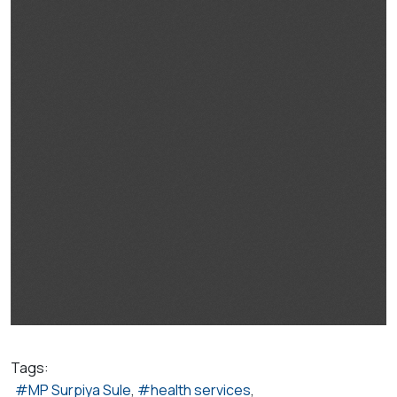
Tags:
MP Surpiya Sule
health services