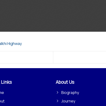
alkhi Highway
 Links
About Us
me
Biography
out
Journey