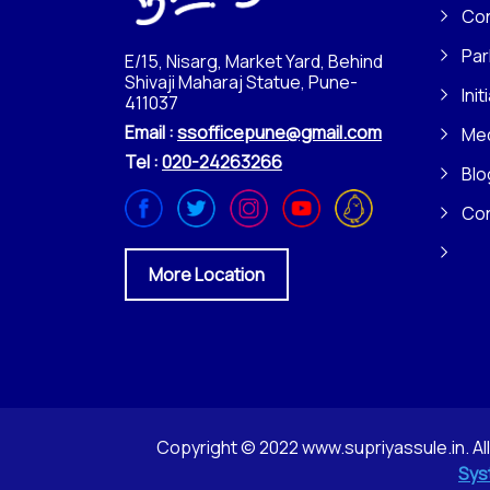
Con
Par
E/15, Nisarg, Market Yard, Behind
Shivaji Maharaj Statue, Pune-
Init
411037
Email :
ssofficepune@gmail.com
Me
Tel :
020-24263266
Blo
Co
More Location
Copyright © 2022 www.supriyassule.in. Al
Sys