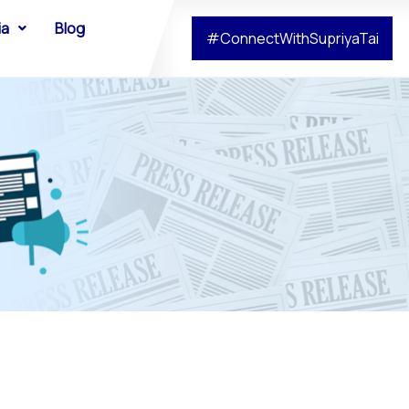
ia
Blog
#ConnectWithSupriyaTai