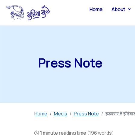
Home
About
Press Note
Home
Media
Press Note
हडपसर ते झेंडेवा
1 minute reading time
(196 words)