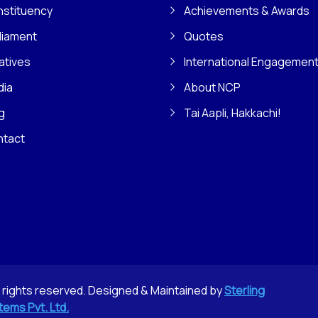
stituency
Achievements & Awards
liament
Quotes
iatives
International Engagemen
dia
About NCP
g
Tai Aapli, Hakkachi!
ntact
l rights reserved. Designed & Maintained by
Sterling
tems Pvt. Ltd.