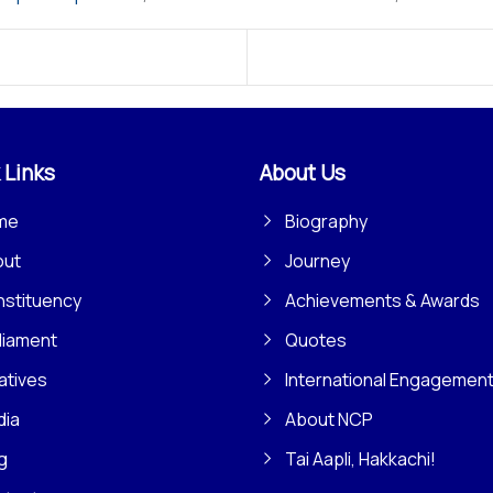
 Links
About Us
me
Biography
out
Journey
stituency
Achievements & Awards
liament
Quotes
iatives
International Engagemen
dia
About NCP
g
Tai Aapli, Hakkachi!