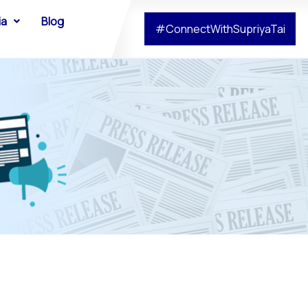
ia
Blog
#ConnectWithSupriyaTai