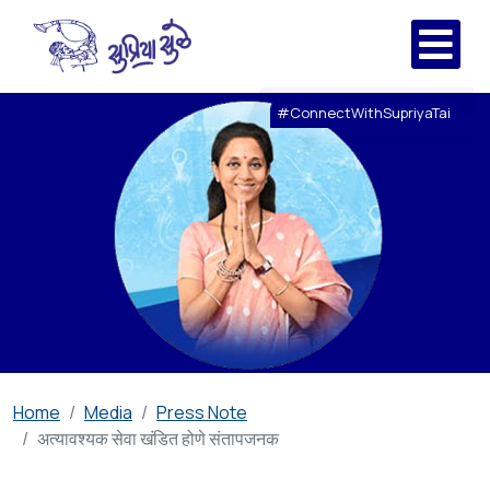
#ConnectWithSupriyaTai
Home
Media
Press Note
अत्यावश्यक सेवा खंडित होणे संतापजनक