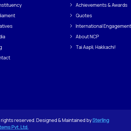
stituency
Achievements & Awards
liament
Quotes
iatives
International Engagemen
dia
About NCP
g
Tai Aapli, Hakkachi!
ntact
l rights reserved. Designed & Maintained by
Sterling
tems Pvt. Ltd.