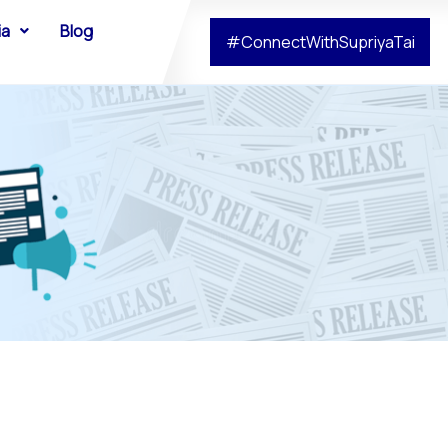
ia
Blog
#ConnectWithSupriyaTai