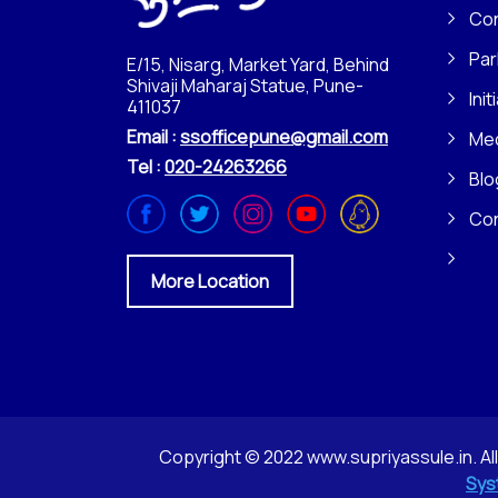
Con
Par
E/15, Nisarg, Market Yard, Behind
Shivaji Maharaj Statue, Pune-
Init
411037
Email :
ssofficepune@gmail.com
Me
Tel :
020-24263266
Blo
Co
More Location
Copyright © 2022 www.supriyassule.in. Al
Sys