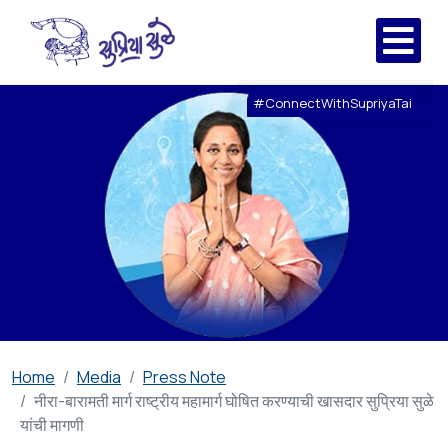
#ConnectWithSupriyaTai
Home
Media
Press Note
नीरा-बारामती मार्ग राष्ट्रीय महामार्ग घोषित करण्याची खासदार सुप्रिया सुळे
यांची मागणी