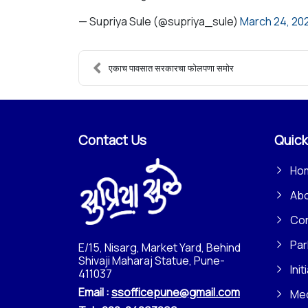
— Supriya Sule (@supriya_sule)
March 24, 20
एकाच पावसात सरकारचा फोलपणा समोर
Contact Us
Quick
Ho
Ab
Con
Par
E/15, Nisarg, Market Yard, Behind
Shivaji Maharaj Statue, Pune-
Init
411037
Email :
ssofficepune@gmail.com
Me