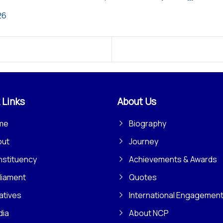
26
 Links
About Us
me
Biography
out
Journey
stituency
Achievements & Awards
liament
Quotes
iatives
International Engagemen
dia
About NCP