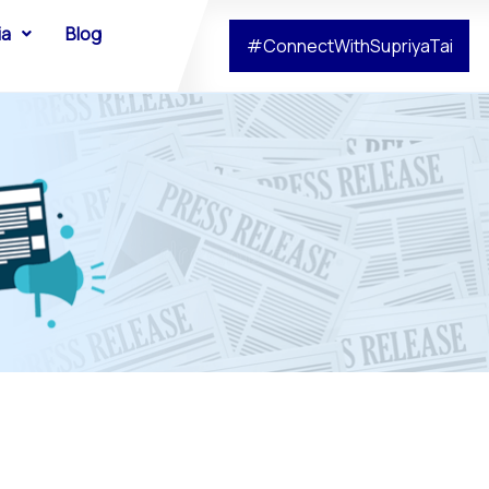
ia
Blog
#ConnectWithSupriyaTai