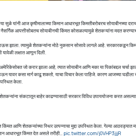
रिया सुळे यांनी आज कृषीमालाच्या किमान आधारभूत किमतीबरोबरच सोयाबीनच्या दराचा 
र्गिक आपत्तीसोबतच सोयाबीनची किंमत कोसळल्यामुळे शेतकऱ्यांना मदत करण्याची ग
ा पाऊस झाला. त्यामुळे शेतकऱ्यांना मोठे नुकसान सोसावे लागले आहे. सरकारकडून 
नी यावेळी लक्षात आणून दिली.
 अमेरिकेसोबत जो करार झाला आहे, त्यात सोयाबीन आणि मका या पिकांबद्दल चर्चा झा
थानी ठेऊन यावर कसा मार्ग काढू शकतो, याचा विचार केला पाहिजे. कारण आजच्या घडीला 
उपस्थित केला.
ांनी शेतकऱ्यांना संकटातून बाहेर काढण्यासाठी सरकार विविध उपाययोजना करत असल्याच
ंमत आणि शेतकऱ्यांच्या स्थिर उत्पन्नाचा मुद्दा उपस्थित केला. गेल्या आठवड्यात मह
िमान आधारभूत किंमत देत असले तरीही…
pic.twitter.com/j0VHP3jjjR