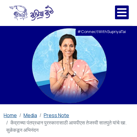
#ConnectWithSupriyaTai
Home
Media
Press Note
केंद्राच्या पंतप्रधान पुरस्कारासाठी आयपीएस तेजस्वी सातपुते यांचे खा.
सुळेकडून अभिनंदन