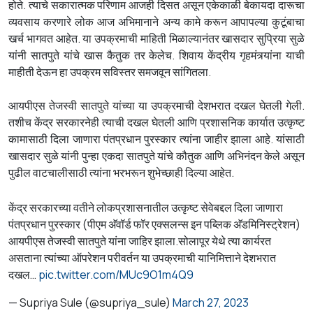
होते. त्याचे सकारात्मक परिणाम आजही दिसत असून एकेकाळी बेकायदा दारूचा
व्यवसाय करणारे लोक आज अभिमानाने अन्य कामे करून आपापल्या कुटूंबाचा
खर्च भागवत आहेत. या उपक्रमाची माहिती मिळाल्यानंतर खासदार सुप्रिया सुळे
यांनी सातपुते यांचे खास कैतुक तर केलेच. शिवाय केंद्रीय गृहमंत्र्यांना याची
माहीती देऊन हा उपक्रम सविस्तर समजवून सांगितला.
आयपीएस तेजस्वी सातपुते यांच्या या उपक्रमाची देशभरात दखल घेतली गेली.
तशीच केंद्र सरकारनेही त्याची दखल घेतली आणि प्रशासनिक कार्यात उत्कृष्ट
कामासाठी दिला जाणारा पंतप्रधान पुरस्कार त्यांना जाहीर झाला आहे. यांसाठी
खासदार सुळे यांनी पुन्हा एकदा सातपुते यांचे कौतुक आणि अभिनंदन केले असून
पुढील वाटचालीसाठी त्यांना भरभरून शुभेच्छाही दिल्या आहेत.
केंद्र सरकारच्या वतीने लोकप्रशासनातील उत्कृष्ट सेवेबद्दल दिला जाणारा
पंतप्रधान पुरस्कार (पीएम अ‍ॅवॉर्ड फॉर एक्सलन्स इन पब्लिक अ‍ॅडमिनिस्ट्रेशन)
आयपीएस तेजस्वी सातपुते यांना जाहिर झाला.सोलापूर येथे त्या कार्यरत
असताना त्यांच्या ऑपरेशन परीवर्तन या उपक्रमाची यानिमित्ताने देशभरात
दखल…
pic.twitter.com/MUc9O1m4Q9
— Supriya Sule (@supriya_sule)
March 27, 2023