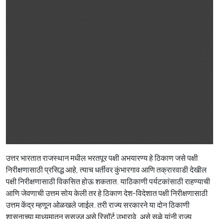
उत्तर भारतात राजस्थान मधील भरतपूर पक्षी अभयारण्य हे ठिकाण जसे पक्षी
निरीक्षणासाठी प्रसिद्ध आहे, त्याच धर्तीवर कुंभारगाव आणि तक्रारवाडी देखील
पक्षी निरीक्षणासाठी विकसित होऊ शकतात. याठिकाणी पर्यटकांसाठी राहण्याची
आणि जेवणाची उत्तम सोय केली तर हे ठिकाण देश-विदेशात पक्षी निरीक्षणासाठी
उत्तम केंद्र म्हणून ओळखले जाईल. तरी राज्य सरकारने या दोन ठिकाणी
शासनाच्या माध्यमातून सुसज्ज असे रिसॉर्ट उभारावे, असे सुळे यांनी राज्य