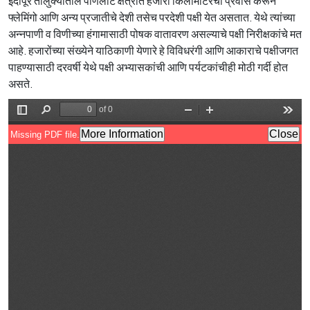
इंदापूर तालुक्यातील पाणलोट क्षेत्रात हजारो किलोमीटरचा प्रवास करून
फ्लेमिंगो आणि अन्य प्रजातीचे देशी तसेच परदेशी पक्षी येत असतात. येथे त्यांच्या
अन्नपाणी व विणीच्या हंगामासाठी पोषक वातावरण असल्याचे पक्षी निरीक्षकांचे मत
आहे. हजारोंच्या संख्येने याठिकाणी येणारे हे विविधरंगी आणि आकाराचे पक्षीजगत
पाहण्यासाठी दरवर्षी येथे पक्षी अभ्यासकांची आणि पर्यटकांचीही मोठी गर्दी होत
असते.