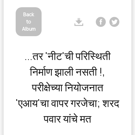
Back
to
Album
...तर 'नीट'ची परिस्थिती
निर्माण झाली नसती !,
परीक्षेच्या नियोजनात
'एआय'चा वापर गरजेचा; शरद
पवार यांचे मत