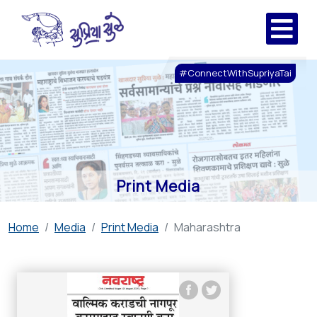
#ConnectWithSupriyaTai
Print Media
Home
Media
Print Media
Maharashtra