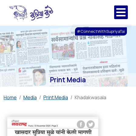
#ConnectWithSupriyaTai
Print Media
Home
Media
Print Media
Khadakwasala