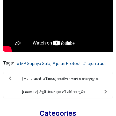
Tags:
MP Supriya Sule
jejuri Protest
jejuri trust
[Maharashtra Times]माऊलींच्या गजरानं आसमंत दुमदुमल...
[Saam TV] जेजुरी विश्वस्त प्रकरणी आंदोलन, सुळेंनी ...
Categories