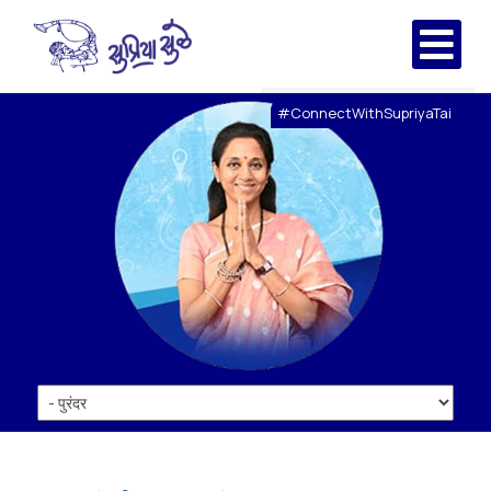
#ConnectWithSupriyaTai