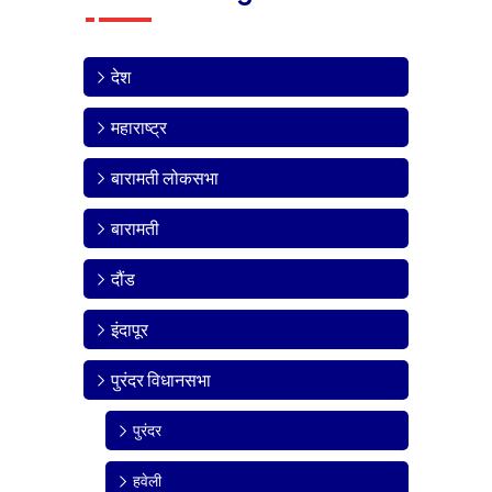
देश
महाराष्ट्र
बारामती लोकसभा
बारामती
दौंड
इंदापूर
पुरंदर विधानसभा
पुरंदर
हवेली