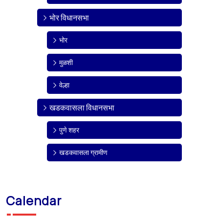
भोर विधानसभा
भोर
मुळशी
वेल्हा
खडकवासला विधानसभा
पुणे शहर
खडकवासला ग्रामीण
Calendar